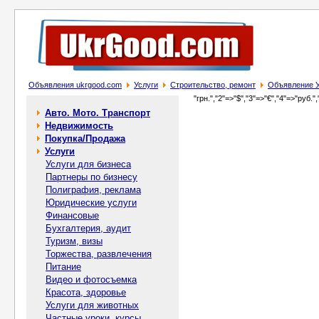
Объявления ukrgood.com
Услуги
Строительство, ремонт
Объявление Ут
"грн.","2"=>"$","3"=>"€","4"=>"руб.",
Авто. Мото. Транспорт
Недвижимость
Покупка/Продажа
Услуги
Услуги для бизнеса
Партнеры по бизнесу
Полиграфия, реклама
Юридические услуги
Финансовые
Бухгалтерия, аудит
Туризм, визы
Торжества, развлечения
Питание
Видео и фотосъемка
Красота, здоровье
Услуги для животных
Частные уроки, курсы