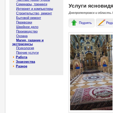
Семинары, тренинги
Услуги ясновидя
Интернет и компьютеры
Днепропетровск и область /
Строительство, ремонт
Бытовой ремонт
Перевозки
Поднять
Ред
Швейное дело
Производство
Охрана
Магия, гадание и
экстрасенсы
Психология
Прочие услуги
Работа
Знакомства
Разное