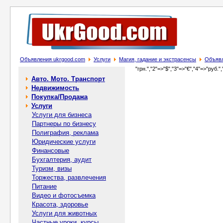
Объявления ukrgood.com
Услуги
Магия, гадание и экстрасенсы
Объявл
"грн.","2"=>"$","3"=>"€","4"=>"руб.",
Авто. Мото. Транспорт
Недвижимость
Покупка/Продажа
Услуги
Услуги для бизнеса
Партнеры по бизнесу
Полиграфия, реклама
Юридические услуги
Финансовые
Бухгалтерия, аудит
Туризм, визы
Торжества, развлечения
Питание
Видео и фотосъемка
Красота, здоровье
Услуги для животных
Частные уроки, курсы