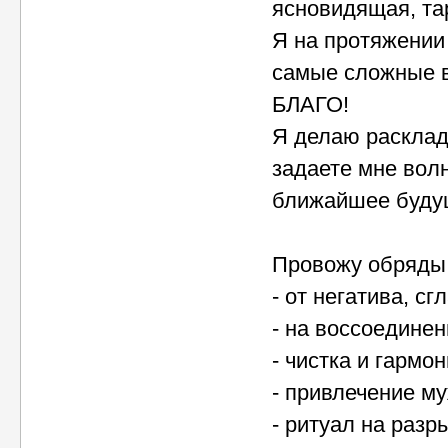
ясновидящая, тар
Я на протяжении
самые сложные 
БЛАГО!
Я делаю расклад
задаете мне вол
ближайшее будущ
Провожу обряды,
- от негатива, сг
- на воссоедине
- чистка и гармо
- привлечение м
- ритуал на разр