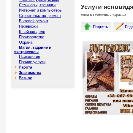
Семинары, тренинги
Услуги ясновидя
Интернет и компьютеры
Киев и Область / Украина
Строительство, ремонт
Бытовой ремонт
Перевозки
Поднять
Ред
Швейное дело
Производство
Охрана
Магия, гадание и
экстрасенсы
Психология
Прочие услуги
Работа
Знакомства
Разное