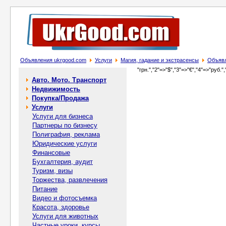
Объявления ukrgood.com
Услуги
Магия, гадание и экстрасенсы
Объявл
"грн.","2"=>"$","3"=>"€","4"=>"руб.",
Авто. Мото. Транспорт
Недвижимость
Покупка/Продажа
Услуги
Услуги для бизнеса
Партнеры по бизнесу
Полиграфия, реклама
Юридические услуги
Финансовые
Бухгалтерия, аудит
Туризм, визы
Торжества, развлечения
Питание
Видео и фотосъемка
Красота, здоровье
Услуги для животных
Частные уроки, курсы