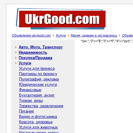
Объявления ukrgood.com
Услуги
Магия, гадание и экстрасенсы
Объявл
"грн.","2"=>"$","3"=>"€","4"=>"руб.",
Авто. Мото. Транспорт
Недвижимость
Покупка/Продажа
Услуги
Услуги для бизнеса
Партнеры по бизнесу
Полиграфия, реклама
Юридические услуги
Финансовые
Бухгалтерия, аудит
Туризм, визы
Торжества, развлечения
Питание
Видео и фотосъемка
Красота, здоровье
Услуги для животных
Частные уроки, курсы