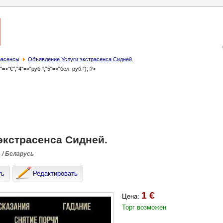
трасенсы
Объявление Услуги экстрасенса Сидней.
3"=>"€","4"=>"руб.","5"=>"бел. руб."); ?>
экстрасенса Сидней.
 / Беларусь
ть
Редактировать
1 €
Цена:
Торг возможен