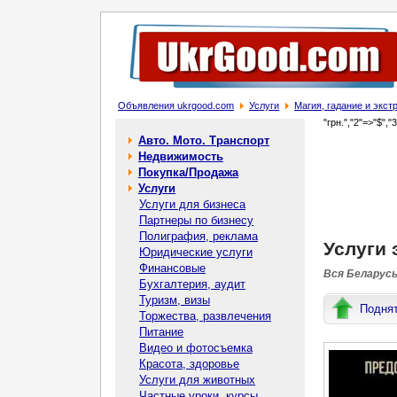
Объявления ukrgood.com
Услуги
Магия, гадание и экс
"грн.","2"=>"$","
Авто. Мото. Транспорт
Недвижимость
Покупка/Продажа
Услуги
Услуги для бизнеса
Партнеры по бизнесу
Полиграфия, реклама
Услуги 
Юридические услуги
Финансовые
Вся Беларусь
Бухгалтерия, аудит
Туризм, визы
Подня
Торжества, развлечения
Питание
Видео и фотосъемка
Красота, здоровье
Услуги для животных
Частные уроки, курсы