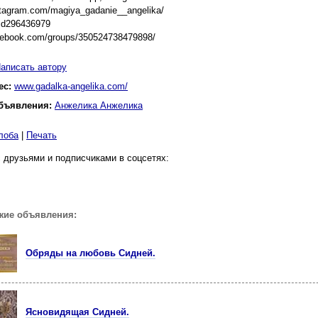
stagram.com/magiya_gadanie__angelika/
/id296436979
acebook.com/groups/350524738479898/
аписать автору
ес:
www.gadalka-angelika.com/
бъявления:
Анжелика Анжелика
лоба
|
Печать
 друзьями и подписчиками в соцсетях:
жие объявления:
Обряды на любовь Сидней.
Ясновидящая Сидней.