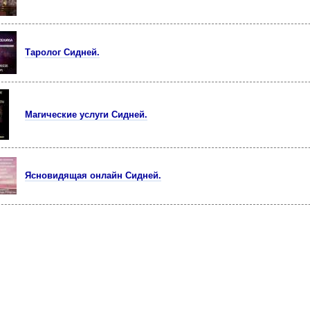
Таролог Сидней.
Магические услуги Сидней.
Ясновидящая онлайн Сидней.