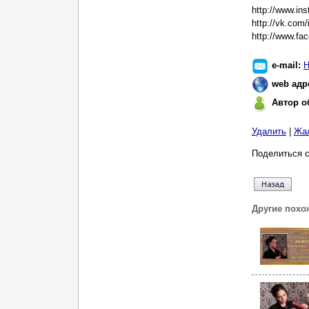
http://www.in
http://vk.com
http://www.f
e-mail:
Н
web адр
Автор о
Удалить
|
Жа
Поделиться с
Другие похо