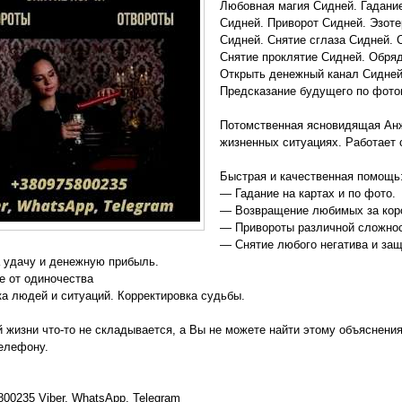
Любовная магия Сидней. Гадани
Сидней. Приворот Сидней. Эзот
Сидней. Снятие сглаза Сидней. 
Снятие проклятие Сидней. Обря
Открыть денежный канал Сидней
Предсказание будущего по фото
Потомственная ясновидящая Ан
жизненных ситуациях. Работает
Быстрая и качественная помощь
— Гадание на картах и по фото.
— Возвращение любимых за корот
— Привороты различной сложнос
— Снятие любого негатива и защ
 удачу и денежную прибыль.
е от одиночества
а людей и ситуаций. Корректировка судьбы.
̆ жизни что-то не складывается, а Вы не можете найти этому объяснения
елефону.
800235 Viber, WhatsApp, Telegram