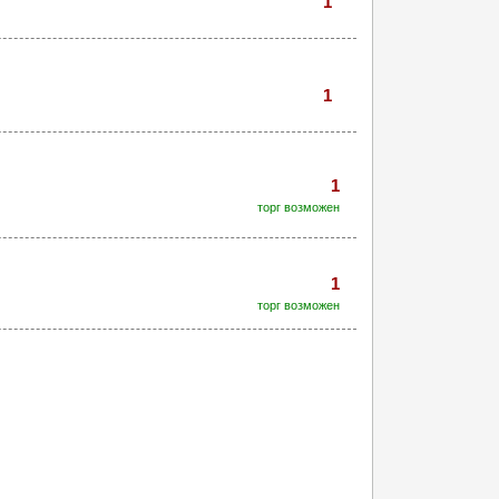
1
1
1
торг возможен
1
торг возможен