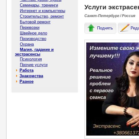
Семинары, тренинги
Услуги экстрасе
Интернет и компьютеры
Санкт-Петербург / Россия
Строительство, ремонт
Бытовой ремонт
Перевозки
Поднять
Ред
Швейное дело
Производство
Охрана
Магия, гадание и
экстрасенсы
Психология
Прочие услуги
Работа
Знакомства
Разное