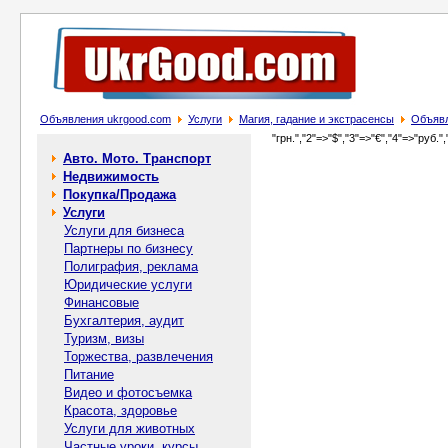
Объявления ukrgood.com
Услуги
Магия, гадание и экстрасенсы
Объявл
"грн.","2"=>"$","3"=>"€","4"=>"руб.",
Авто. Мото. Транспорт
Недвижимость
Покупка/Продажа
Услуги
Услуги для бизнеса
Партнеры по бизнесу
Полиграфия, реклама
Юридические услуги
Финансовые
Бухгалтерия, аудит
Туризм, визы
Торжества, развлечения
Питание
Видео и фотосъемка
Красота, здоровье
Услуги для животных
Частные уроки, курсы