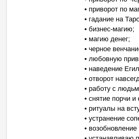
• приворот по ма
• гадание на Таро
• бизнес-магию;
• магию денег;
• черное венчани
• любовную прив
• наведение Егил
• отворот навсег
• работу с людь
• снятие порчи и 
• ритуалы на вст
• устранение соп
• возобновление 
• устанавливаю 