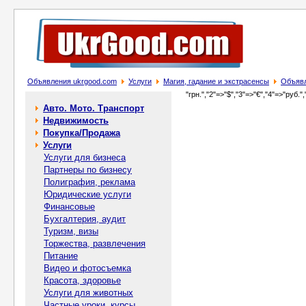
Объявления ukrgood.com
Услуги
Магия, гадание и экстрасенсы
Объявл
"грн.","2"=>"$","3"=>"€","4"=>"руб.",
Авто. Мото. Транспорт
Недвижимость
Покупка/Продажа
Услуги
Услуги для бизнеса
Партнеры по бизнесу
Полиграфия, реклама
Юридические услуги
Финансовые
Бухгалтерия, аудит
Туризм, визы
Торжества, развлечения
Питание
Видео и фотосъемка
Красота, здоровье
Услуги для животных
Частные уроки, курсы