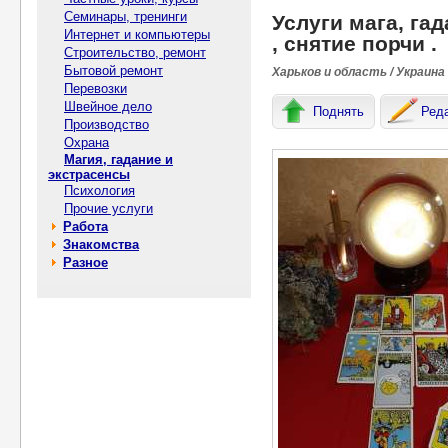
Семинары, тренинги
Услуги мага, гад
Интернет и компьютеры
, cнятие пoрчи .
Строительство, ремонт
Бытовой ремонт
Харьков и область / Украина
Перевозки
Швейное дело
Поднять
Ред
Производство
Охрана
Магия, гадание и
экстрасенсы
Психология
Прочие услуги
Работа
Знакомства
Разное