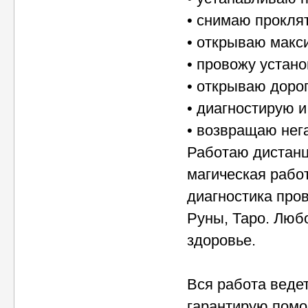
• снимаю прокля
• открываю макс
• провожу устано
• открываю дорог
• диагностирую 
• возвращаю нега
Работаю дистанц
магическая рабо
диагностика пров
Руны, Таро. Любо
здоровье.
Вся работа веде
гарантирую помо