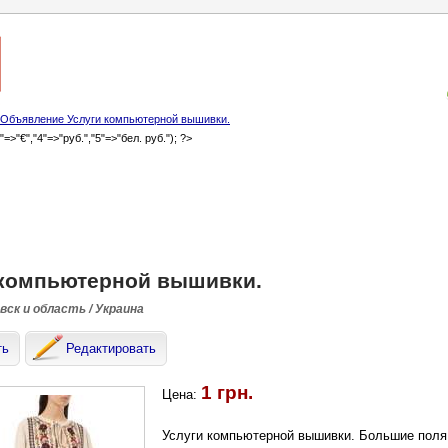
Объявление Услуги компьютерной вышивки.
3"=>"€","4"=>"руб.","5"=>"бел. руб."); ?>
 компьютерной вышивки.
ск и область / Украина
ть
Редактировать
1 грн.
Цена:
Услуги компьютерной вышивки. Большие поля