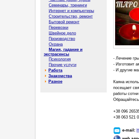
Семинары, тренинги
Интернет и компьютеры
Строительство, ремонт
Бытовой ремонт
Перевозки
Швейное дело
Производство
Охрана
Магия, гадание и
экстрасенсы
- Лечение гр
Психология
- Изготовит 
Прочие услуги
- И другие ма
Работа
Знакомства
Разное
Каяна исполь
посещает свя
работы сотни
Обращайтесь
+38 096 2653
+38 063 521 
e-mail:
Н
web адр