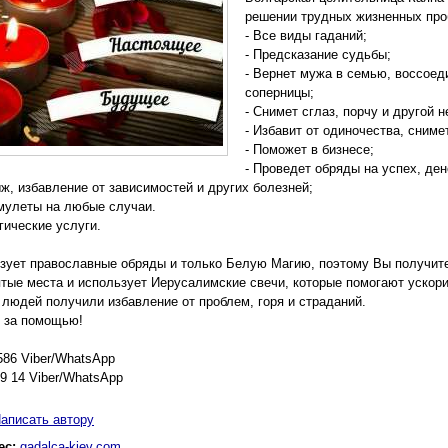
решении трудных жизненных про
- Все виды гаданий;
- Предсказание судьбы;
- Вернет мужа в семью, воссоед
соперницы;
- Снимет сглаз, порчу и другой н
- Избавит от одиночества, сниме
- Поможет в бизнесе;
- Проведет обряды на успех, де
ыж, избавление от зависимостей и других болезней;
амулеты на любые случаи.
гические услуги.
зует православные обряды и только Белую Магию, поэтому Вы получите
тые места и использует Иерусалимские свечи, которые помогают ускорит
 людей получили избавление от проблем, горя и страданий.
 за помощью!
586 Viber/WhatsApp
09 14 Viber/WhatsApp
аписать автору
ес:
gadalca-kiev.com