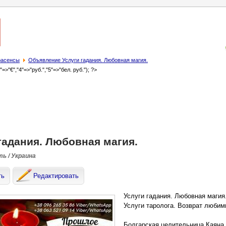
трасенсы
Объявление Услуги гадания. Любовная магия.
3"=>"€","4"=>"руб.","5"=>"бел. руб."); ?>
гадания. Любовная магия.
ть / Украина
ть
Редактировать
Услуги гадания. Любовная магия
Услуги таролога. Возврат любим
Болгарская целительница Каяна