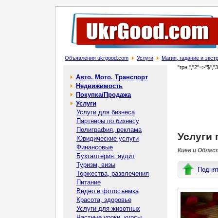
Объявления ukrgood.com
Услуги
Магия, гадание и экс
"грн.","2"=>"$","
Авто. Мото. Транспорт
Недвижимость
Покупка/Продажа
Услуги
Услуги для бизнеса
Партнеры по бизнесу
Полиграфия, реклама
Услуги 
Юридические услуги
Финансовые
Киев и Облас
Бухгалтерия, аудит
Туризм, визы
Подня
Торжества, развлечения
Питание
Видео и фотосъемка
Красота, здоровье
Услуги для животных
Частные уроки, курсы