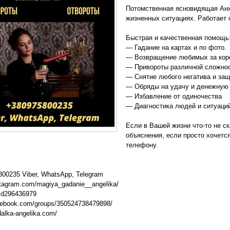
Потомственная ясновидящая Ан
жизненных ситуациях. Работает
Быстрая и качественная помощь
— Гадание на картах и по фото.
— Возвращение любимых за корот
— Привороты различной сложнос
— Снятие любого негатива и защ
— Обряды на удачу и денежную
— Избавление от одиночества
— Диагностика людей и ситуации
Если в Вашей жизни что-то не с
объяснения, если просто хочется
телефону.
800235 Viber, WhatsApp, Telegram
stagram.com/magiya_gadanie__angelika/
/id296436979
acebook.com/groups/350524738479898/
dalka-angelika.com/