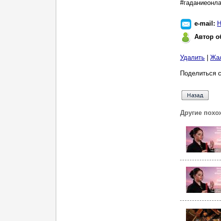
#гаданиеонла
e-mail:
Н
Автор о
Удалить
|
Жа
Поделиться с
Другие похо