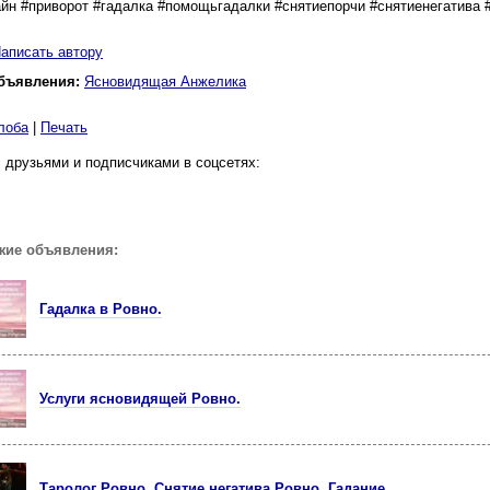
йн #приворот #гадалка #помощьгадалки #снятиепорчи #снятиенегатива
аписать автору
бъявления:
Ясновидящая Анжелика
лоба
|
Печать
 друзьями и подписчиками в соцсетях:
жие объявления:
Гадалка в Ровно.
Услуги ясновидящей Ровно.
Таролог Ровно. Снятие негатива Ровно. Гадание.