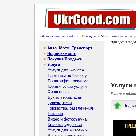
Объявления ukrgood.com
Услуги
Магия, гадание и экс
"грн.","2"=>"$","
Авто. Мото. Транспорт
Недвижимость
Покупка/Продажа
Услуги
Услуги для бизнеса
Партнеры по бизнесу
Полиграфия, реклама
Услуги 
Юридические услуги
Финансовые
Ровно и обла
Бухгалтерия, аудит
Туризм, визы
Подня
Торжества, развлечения
Питание
Видео и фотосъемка
Красота, здоровье
Услуги для животных
Частные уроки, курсы