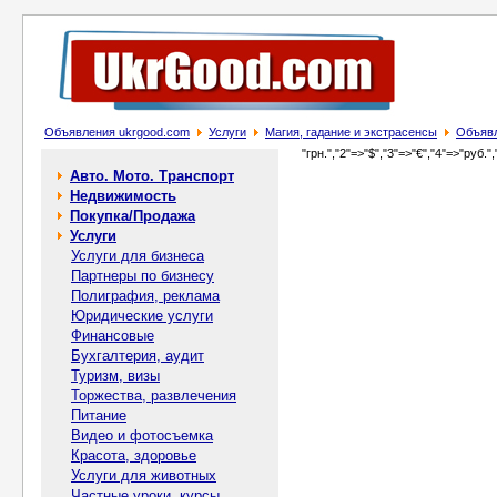
Объявления ukrgood.com
Услуги
Магия, гадание и экстрасенсы
Объявл
"грн.","2"=>"$","3"=>"€","4"=>"руб.",
Авто. Мото. Транспорт
Недвижимость
Покупка/Продажа
Услуги
Услуги для бизнеса
Партнеры по бизнесу
Полиграфия, реклама
Юридические услуги
Финансовые
Бухгалтерия, аудит
Туризм, визы
Торжества, развлечения
Питание
Видео и фотосъемка
Красота, здоровье
Услуги для животных
Частные уроки, курсы