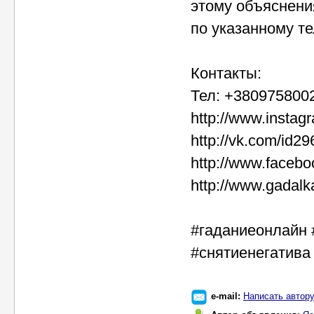
этому объяснения
по указанному т
Контакты:
Тел: +3809758002
http://www.insta
http://vk.com/id2
http://www.faceb
http://www.gadalk
#гаданиеонлайн 
#снятиенегатива
e-mail:
Написать автор