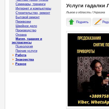
Семинары, тренинги
Услуги гадалки 
Интернет и компьютеры
Львов и область / Украина
Строительство, ремонт
Бытовой ремонт
Перевозки
Поднять
Ред
Швейное дело
Производство
Охрана
Магия, гадание и
экстрасенсы
Психология
Прочие услуги
Работа
Знакомства
Разное