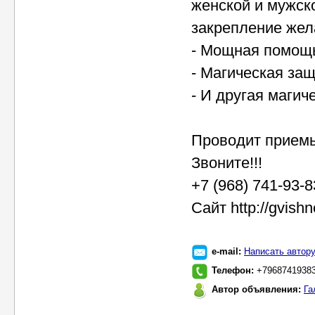
женской и мужск
закрепление жел
- Мощная помощь
- Магическая за
- И другая магич
Проводит приемы
Звоните!!!
+7 (968) 741-93-
Сайт http://gvish
e-mail:
Написать автор
Телефон:
+7968741938
Автор объявления:
Га