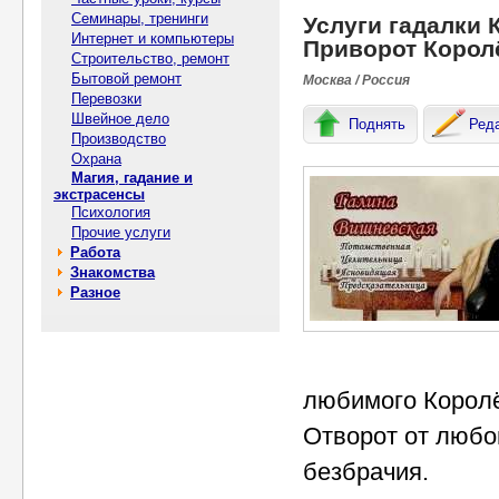
Семинары, тренинги
Услуги гадалки 
Интернет и компьютеры
Приворот Корол
Строительство, ремонт
Бытовой ремонт
Москва / Россия
Перевозки
Швейное дело
Поднять
Ред
Производство
Охрана
Магия, гадание и
экстрасенсы
Психология
Прочие услуги
Работа
Знакомства
Разное
любимого Королё
Отворот от любо
безбрачия.