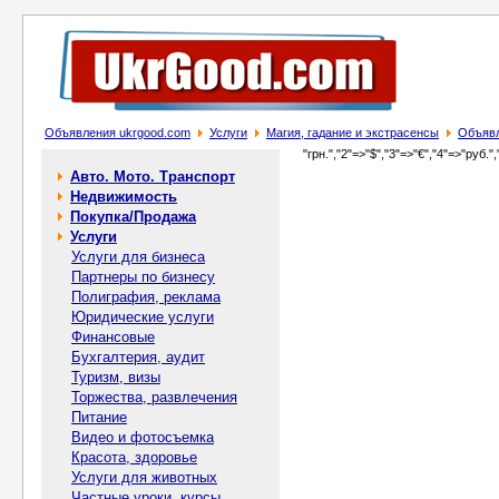
Объявления ukrgood.com
Услуги
Магия, гадание и экстрасенсы
Объявл
"грн.","2"=>"$","3"=>"€","4"=>"руб.",
Авто. Мото. Транспорт
Недвижимость
Покупка/Продажа
Услуги
Услуги для бизнеса
Партнеры по бизнесу
Полиграфия, реклама
Юридические услуги
Финансовые
Бухгалтерия, аудит
Туризм, визы
Торжества, развлечения
Питание
Видео и фотосъемка
Красота, здоровье
Услуги для животных
Частные уроки, курсы