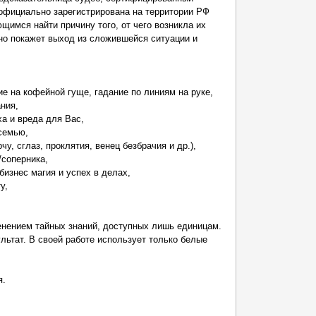
 официально зарегистрирована на территории РФ
имся найти причину того, от чего возникла их
но покажет выход из сложившейся ситуации и
ие на кофейной гуще, гадание по линиям на руке,
ния,
ха и вреда для Вас,
семью,
чу, сглаз, проклятия, венец безбрачия и др.),
/соперника,
бизнес магия и успех в делах,
у,
енением тайных знаний, доступных лишь единицам.
ьтат. В своей работе использует только белые
я.