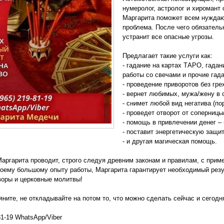
нумеролог, астролог и хиромант
Маргарита поможет всем нуждающ
проблема. После чего обязатель
устранит все опасные угрозы.
Предлагает такие услуги как:
- гадание на картах ТАРО, гадан
работы со свечами и прочие гада
- проведение приворотов без гре
- вернет любимых, мужа/жену в 
- снимет любой вид негатива (пор
- проведет отворот от соперницы
- помощь в привлечении денег – 
- поставит энергетическую защит
- и другая магическая помощь.
аргарита проводит, строго следуя древним законам и правилам, с прим
оему большому опыту работы, Маргарита гарантирует необходимый резул
воры и церковные молитвы!
тяните, не откладывайте на потом то, что можно сделать сейчас и сегодн
81-19 WhatsApp/Viber