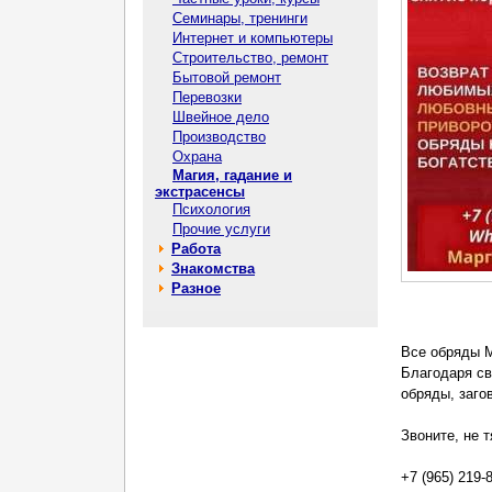
Семинары, тренинги
Интернет и компьютеры
Строительство, ремонт
Бытовой ремонт
Перевозки
Швейное дело
Производство
Охрана
Магия, гадание и
экстрасенсы
Психология
Прочие услуги
Работа
Знакомства
Разное
Все обряды М
Благодаря св
обряды, заго
Звоните, не 
+7 (965) 219-