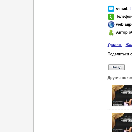
e-mail:
Н
Телефо
web адр
Автор о
Удалить
|
Жа
Поделиться с
Другие похо