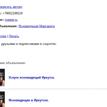
аписать автору
н:
+79652198119
ес:
magiar.ru
бъявления:
Ясновидящая Маргарита
лоба
|
Печать
 друзьями и подписчиками в соцсетях:
жие объявления:
Услуги ясновидящей Иркутск.
Ясновидящая в Иркутске.