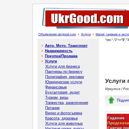
Объявления ukrgood.com
Услуги
Магия, гадание и экс
"грн.","2"=>"$","
Авто. Мото. Транспорт
Недвижимость
Покупка/Продажа
Услуги
Услуги для бизнеса
Партнеры по бизнесу
Полиграфия, реклама
Услуги 
Юридические услуги
Финансовые
Иркутск / Ро
Бухгалтерия, аудит
Туризм, визы
Подня
Торжества, развлечения
Питание
Видео и фотосъемка
Красота, здоровье
Услуги для животных
Частные уроки, курсы