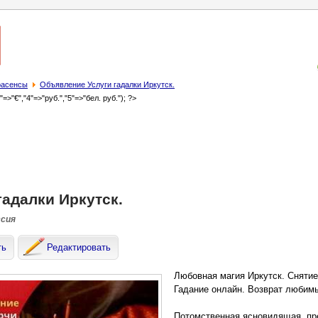
трасенсы
Объявление Услуги гадалки Иркутск.
3"=>"€","4"=>"руб.","5"=>"бел. руб."); ?>
гадалки Иркутск.
ссия
ть
Редактировать
Любовная магия Иркутск. Снятие
Гадание онлайн. Возврат любимы
Потомственная ясновидящая, пр