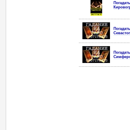
Погадать
Кировог
Погадать
Севасто
Погадать
Симфер