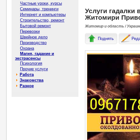
Частные уроки, курсы
Семинары, тренинги
Услуги гадалки 
Интернет и компьютеры
Житомири Прив
Строительство, ремонт
Бытовой ремонт
Житомир и область / Украи
Перевозки
Швейное дело
Поднять
Ред
Производство
Охрана
Магия, гадание и
экстрасенсы
Психология
Прочие услуги
Работа
Знакомства
Разное