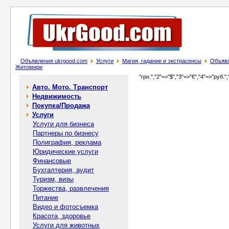
Объявления ukrgood.com
Услуги
Магия, гадание и экстрасенсы
Объявл
Житомири
"грн.","2"=>"$","3"=>"€","4"=>"руб.",
Авто. Мото. Транспорт
Недвижимость
Покупка/Продажа
Услуги
Услуги для бизнеса
Партнеры по бизнесу
Полиграфия, реклама
Юридические услуги
Финансовые
Бухгалтерия, аудит
Туризм, визы
Торжества, развлечения
Питание
Видео и фотосъемка
Красота, здоровье
Услуги для животных