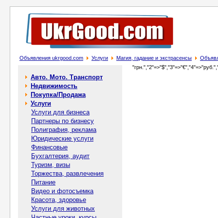
Объявления ukrgood.com
Услуги
Магия, гадание и экстрасенсы
Объявл
"грн.","2"=>"$","3"=>"€","4"=>"руб.",
Авто. Мото. Транспорт
Недвижимость
Покупка/Продажа
Услуги
Услуги для бизнеса
Партнеры по бизнесу
Полиграфия, реклама
Юридические услуги
Финансовые
Бухгалтерия, аудит
Туризм, визы
Торжества, развлечения
Питание
Видео и фотосъемка
Красота, здоровье
Услуги для животных
Частные уроки, курсы