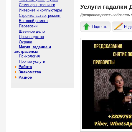
Семинары, тренинги
Услуги гадалки 
Интернет и компьютеры
Днепропетровск и область /
Строительство, ремонт
Бытовой ремонт
Перевозки
Поднять
Ред
Швейное дело
Производство
Охрана
Магия, гадание и
экстрасенсы
Психология
Прочие услуги
Работа
Знакомства
Разное