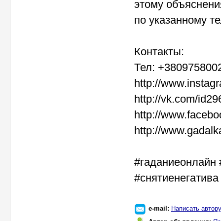
этому объяснения
по указанному т
Контакты:
Тел: +3809758002
http://www.insta
http://vk.com/id2
http://www.faceb
http://www.gadalk
#гаданиеонлайн 
#снятиенегатива
e-mail:
Написать автор