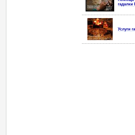
гадалки 
Услуги г