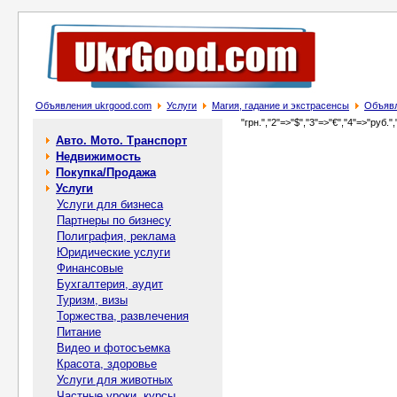
Объявления ukrgood.com
Услуги
Магия, гадание и экстрасенсы
Объявл
"грн.","2"=>"$","3"=>"€","4"=>"руб.",
Авто. Мото. Транспорт
Недвижимость
Покупка/Продажа
Услуги
Услуги для бизнеса
Партнеры по бизнесу
Полиграфия, реклама
Юридические услуги
Финансовые
Бухгалтерия, аудит
Туризм, визы
Торжества, развлечения
Питание
Видео и фотосъемка
Красота, здоровье
Услуги для животных
Частные уроки, курсы