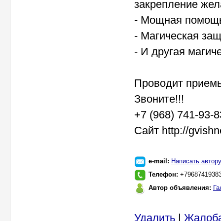
закрепление жел
- Мощная помощь
- Магическая за
- И другая магич
Проводит приемы
Звоните!!!
+7 (968) 741-93-
Сайт http://gvishn
e-mail:
Написать автор
Телефон:
+7968741938
Автор объявления:
Га
Удалить
|
Жалоб