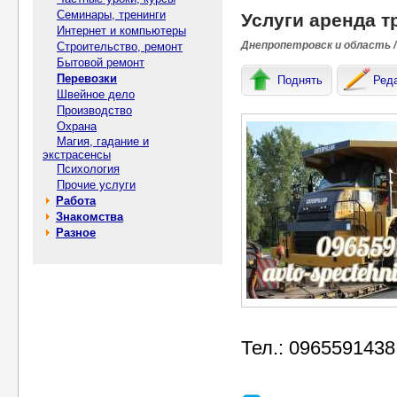
Семинары, тренинги
Услуги арeнда т
Интернет и компьютеры
Днепропетровск и область /
Строительство, ремонт
Бытовой ремонт
Перевозки
Поднять
Ред
Швейное дело
Производство
Охрана
Магия, гадание и
экстрасенсы
Психология
Прочие услуги
Работа
Знакомства
Разное
Тел.: 0965591438