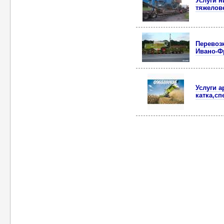
Услуги н
тяжелов
Перевоз
Ивано-Ф
Услуги а
катка,сп