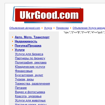
Объявления ukrgood.com
Услуги
Перевозки
Объявление Услуги арeнда
"грн.","2"=>"$","3"=>"€","4"=>"руб.",
Авто. Мото. Транспорт
Недвижимость
Покупка/Продажа
Услуги
Услуги для бизнеса
Партнеры по бизнесу
Полиграфия, реклама
Юридические услуги
Финансовые
Бухгалтерия, аудит
Туризм, визы
Торжества, развлечения
Питание
Видео и фотосъемка
Красота, здоровье
Услуги для животных
Частные уроки, курсы