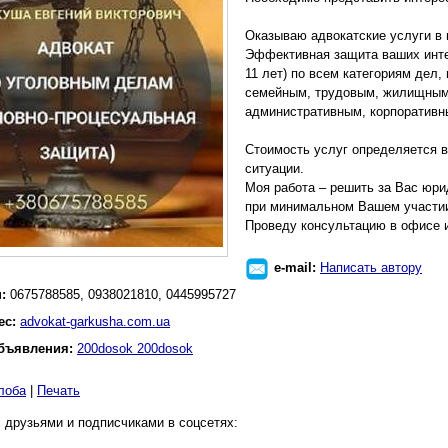
Оказываю адвокатские услуги в 
Эффективная защита ваших инте
11 лет) по всем категориям дел, 
семейным, трудовым, жилищным,
административным, корпоративн
Стоимость услуг определяется в
ситуации.
Моя работа – решить за Вас юри
при минимальном Вашем участи
Проведу консультацию в офисе 
e-mail:
Написать автору
н:
0675788585, 0938021810, 0445995727
ес:
advokat-garkusha.com.ua
бъявления:
200dosok 200dosok
лоба
|
Печать
 друзьями и подписчиками в соцсетях: