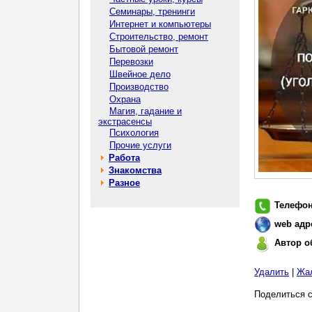
Семинары, тренинги
Интернет и компьютеры
Строительство, ремонт
Бытовой ремонт
Перевозки
Швейное дело
Производство
Охрана
Магия, гадание и
экстрасенсы
Психология
Прочие услуги
Работа
Знакомства
Разное
Телефо
web адр
Автор о
Удалить
|
Жа
Поделиться с