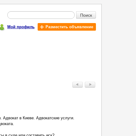
Поиск
Мой профиль
Разместить объявление
. Адвокат в Киеве. Адвокатские услуги.
воката.
ы в суде или составить иск?