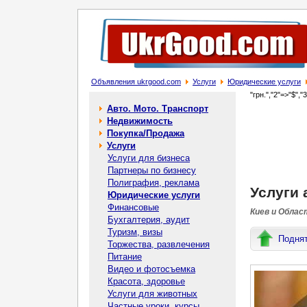
Объявления ukrgood.com
Услуги
Юридические услуги
"грн.","2"=>"$","
Авто. Мото. Транспорт
Недвижимость
Покупка/Продажа
Услуги
Услуги для бизнеса
Партнеры по бизнесу
Полиграфия, реклама
Услуги 
Юридические услуги
Финансовые
Киев и Облас
Бухгалтерия, аудит
Туризм, визы
Подня
Торжества, развлечения
Питание
Видео и фотосъемка
Красота, здоровье
Услуги для животных
Частные уроки, курсы