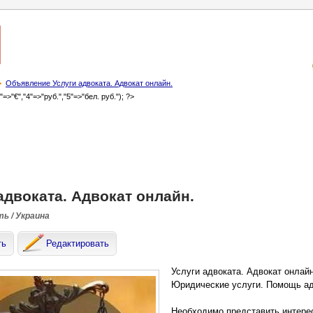
Объявление Услуги адвоката. Адвокат онлайн.
3"=>"€","4"=>"руб.","5"=>"бел. руб."); ?>
адвоката. Адвокат онлайн.
ть / Украина
ть
Редактировать
Услуги адвоката. Адвокат онлайн
Юридические услуги. Помощь ад
Необходимо представить интерес