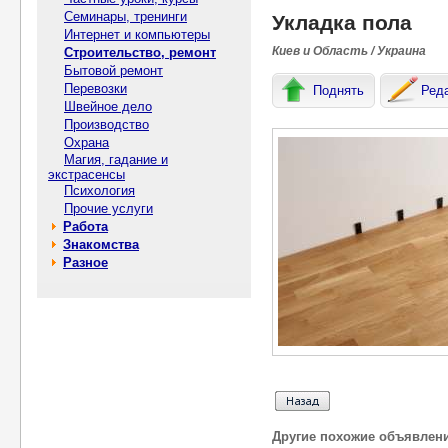
Семинары, тренинги
Укладка пола
Интернет и компьютеры
Киев и Область / Украина
Строительство, ремонт
Бытовой ремонт
Перевозки
Поднять
Ред
Швейное дело
Производство
Охрана
Магия, гадание и
экстрасенсы
Психология
Прочие услуги
Работа
Знакомства
Разное
Другие похожие объявлен