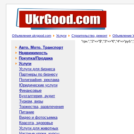
Объявления ukrgood.com
Услуги
Строительство, ремонт
Объявление У
"грн.","2"=>"$","3"=>"€","4"=>"руб.",
Авто. Мото. Транспорт
Недвижимость
Покупка/Продажа
Услуги
Услуги для бизнеса
Партнеры по бизнесу
Полиграфия, реклама
Юридические услуги
Финансовые
Бухгалтерия, аудит
Туризм, визы
Торжества, развлечения
Питание
Видео и фотосъемка
Красота, здоровье
Услуги для животных
Частные уроки, курсы