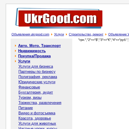
Объявления ukrgood.com
Услуги
Строительство, ремонт
Объявление У
"грн.","2"=>"$","3"=>"€","4"=>"руб.",
Авто. Мото. Транспорт
Недвижимость
Покупка/Продажа
Услуги
Услуги для бизнеса
Партнеры по бизнесу
Полиграфия, реклама
Юридические услуги
Финансовые
Бухгалтерия, аудит
Туризм, визы
Торжества, развлечения
Питание
Видео и фотосъемка
Красота, здоровье
Услуги для животных
Частные уроки, курсы