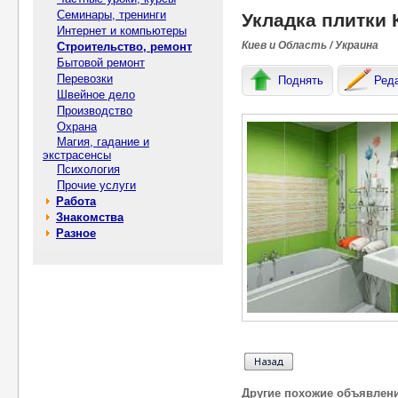
Семинары, тренинги
Укладка плитки 
Интернет и компьютеры
Киев и Область / Украина
Строительство, ремонт
Бытовой ремонт
Перевозки
Поднять
Ред
Швейное дело
Производство
Охрана
Магия, гадание и
экстрасенсы
Психология
Прочие услуги
Работа
Знакомства
Разное
Другие похожие объявлен