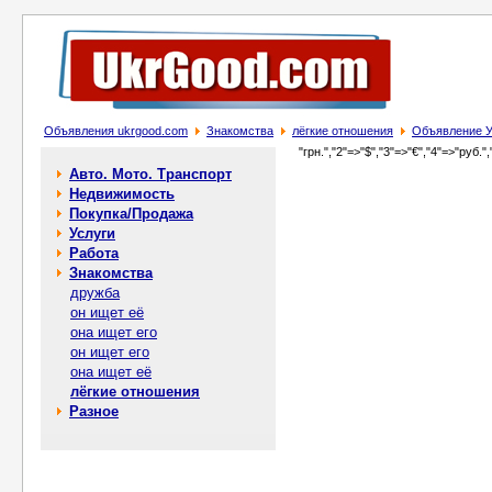
Объявления ukrgood.com
Знакомства
лёгкие отношения
Объявление У
"грн.","2"=>"$","3"=>"€","4"=>"руб.",
Авто. Мото. Транспорт
Недвижимость
Покупка/Продажа
Услуги
Работа
Знакомства
дружба
он ищет её
она ищет его
он ищет его
она ищет её
лёгкие отношения
Разное