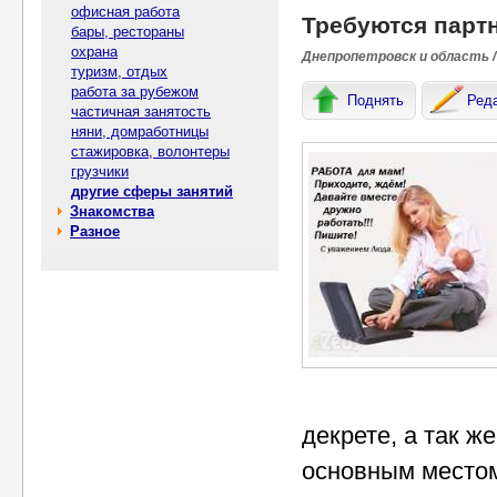
офисная работа
Требуются партн
бары, рестораны
охрана
Днепропетровск и область /
туризм, отдых
работа за рубежом
Поднять
Ред
частичная занятость
няни, домработницы
стажировка, волонтеры
грузчики
другие сферы занятий
Знакомства
Разное
декрете, а так ж
основным местом