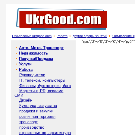
Объявления ukrgood.com
Работа
другие сферы занятий
Объявление Тр
"грн.","2"=>"$","3"=>"€","4"=>"руб.",
Авто. Мото. Транспорт
Недвижимость
Покупка/Продажа
Услуги
Работа
Руководители
IT, телеком, компьютеры
Финансы, бухгалтерия, банк
Маркетинг, PR, реклама,
СМИ
Дизайн
Культура, искусство
продажи и закупки
розничная торговля
транспорт
производство
строительство, архитектура