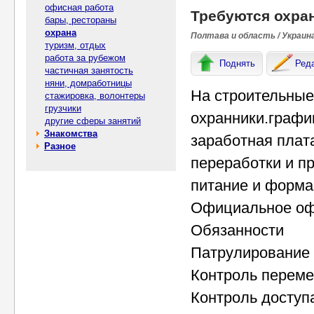
офисная работа
Требуются охра
бары, рестораны
охрана
Полтава и область / Украин
туризм, отдых
работа за рубежом
Поднять
Ред
частичная занятость
няни, домработницы
На строительные
стажировка, волонтеры
грузчики
охранники.график
другие сферы занятий
Знакомства
заработная плат
Разное
переработки и п
питание и форма 
Официальное офо
Обязанности
Патрулирование 
Контроль перем
Контроль доступ