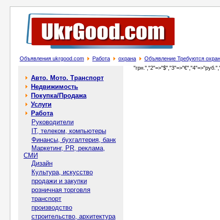
Объявления ukrgood.com
Работа
охрана
Объявление Требуются охран
"грн.","2"=>"$","3"=>"€","4"=>"руб.",
Авто. Мото. Транспорт
Недвижимость
Покупка/Продажа
Услуги
Работа
Руководители
IT, телеком, компьютеры
Финансы, бухгалтерия, банк
Маркетинг, PR, реклама,
СМИ
Дизайн
Культура, искусство
продажи и закупки
розничная торговля
транспорт
производство
строительство, архитектура