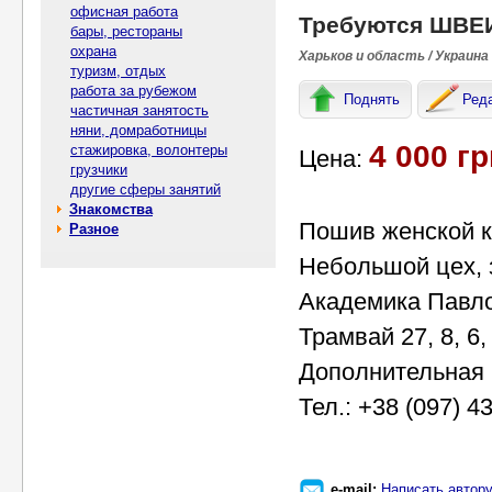
офисная работа
Требуются ШВЕИ
бары, рестораны
охрана
Харьков и область / Украина
туризм, отдых
работа за рубежом
Поднять
Ред
частичная занятость
няни, домработницы
4 000 гр
стажировка, волонтеры
Цена:
грузчики
другие сферы занятий
Знакомства
Пошив женской ку
Разное
Небольшой цех, 
Академика Павло
Трамвай 27, 8, 6
Дополнительная 
Тел.: +38 (097) 4
e-mail:
Написать автор