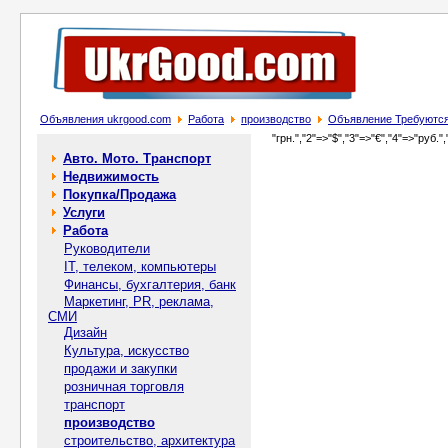
Объявления ukrgood.com
Работа
производство
Объявление Требуются
"грн.","2"=>"$","3"=>"€","4"=>"руб.",
Авто. Мото. Транспорт
Недвижимость
Покупка/Продажа
Услуги
Работа
Руководители
IT, телеком, компьютеры
Финансы, бухгалтерия, банк
Маркетинг, PR, реклама,
СМИ
Дизайн
Культура, искусство
продажи и закупки
розничная торговля
транспорт
производство
строительство, архитектура