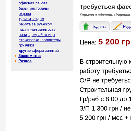
офисная работа
Требуеться фас
бары, рестораны
охрана
Харьков и область / Украина
туризм, отдых
работа за рубежом
Поднять
Ред
частичная занятость
няни, домработницы
5 200 гр
стажировка, волонтеры
Цена:
грузчики
другие сферы занятий
Знакомства
В строительную 
Разное
работу требуеть
О/Р не требуетьс
Строительная гр
Гр/раб с 8:00 до 
З/П 1 300 грн / н
5 200 грн / мес 