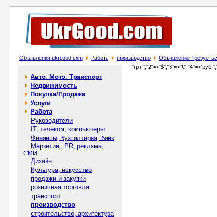
Объявления ukrgood.com
Работа
производство
Объявление Требуеть
"грн.","2"=>"$","3"=>"€","4"=>"руб.",
Авто. Мото. Транспорт
Недвижимость
Покупка/Продажа
Услуги
Работа
Руководители
IT, телеком, компьютеры
Финансы, бухгалтерия, банк
Маркетинг, PR, реклама,
СМИ
Дизайн
Культура, искусство
продажи и закупки
розничная торговля
транспорт
производство
строительство, архитектура