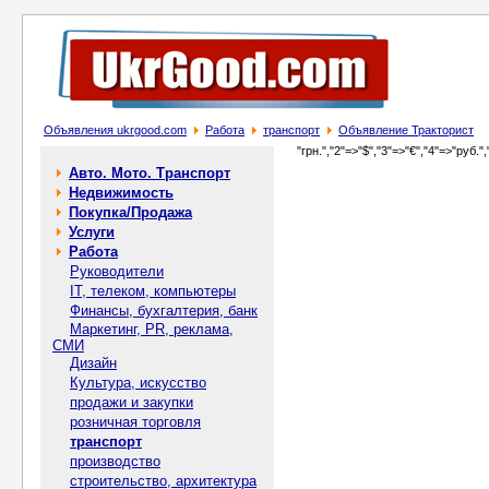
Объявления ukrgood.com
Работа
транспорт
Объявление Тракторист
"грн.","2"=>"$","3"=>"€","4"=>"руб.",
Авто. Мото. Транспорт
Недвижимость
Покупка/Продажа
Услуги
Работа
Руководители
IT, телеком, компьютеры
Финансы, бухгалтерия, банк
Маркетинг, PR, реклама,
СМИ
Дизайн
Культура, искусство
продажи и закупки
розничная торговля
транспорт
производство
строительство, архитектура