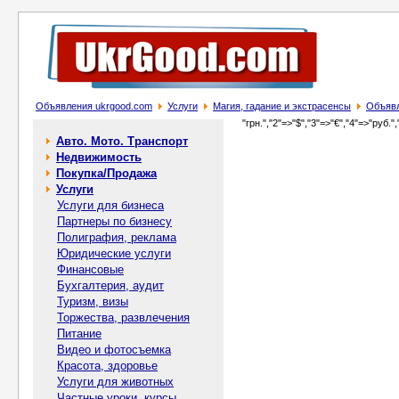
Объявления ukrgood.com
Услуги
Магия, гадание и экстрасенсы
Объявл
"грн.","2"=>"$","3"=>"€","4"=>"руб.",
Авто. Мото. Транспорт
Недвижимость
Покупка/Продажа
Услуги
Услуги для бизнеса
Партнеры по бизнесу
Полиграфия, реклама
Юридические услуги
Финансовые
Бухгалтерия, аудит
Туризм, визы
Торжества, развлечения
Питание
Видео и фотосъемка
Красота, здоровье
Услуги для животных
Частные уроки, курсы