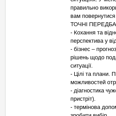
правильно викор
вам повернутися
ТОЧНІ ПЕРЕДБ
- Кохання та відн
перспектива у ві
- бізнес – прогн
рішень щодо пода
ситуації.
- Цілі та плани.
можливостей отр
- діагностика чу
пристріт).
- термінова допо
зробити вибір.