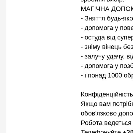
МАГІЧНА ДОПО
- Зняття будь-яко
- допомога у пове
- остуда від супе
- зніму вінець б
- залучу удачу, 
- допомога у поз
- і понад 1000 об
Конфіденційність
Якщо вам потріб
обов'язково доп
Робота ведеться 
Телефонуйте +38-