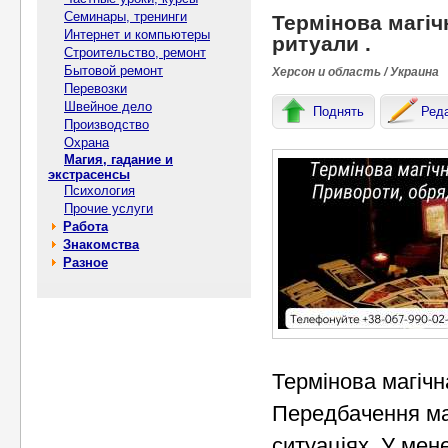
Семинары, тренинги
Термінова магіч
Интернет и компьютеры
ритуали .
Строительство, ремонт
Бытовой ремонт
Херсон и область / Украина
Перевозки
Швейное дело
Поднять
Ред
Производство
Охрана
Магия, гадание и
экстрасенсы
Психология
Прочие услуги
Работа
Знакомства
Разное
Термінова магічн
Передбачення ма
ситуаціях. У мен