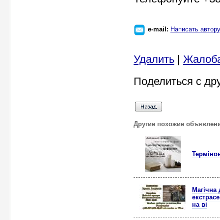
e-mail:
Написать автор
Удалить
|
Жалоб
Поделиться с др
Другие похожие объявлен
Термінов
Магічна
екстрасе
на ві