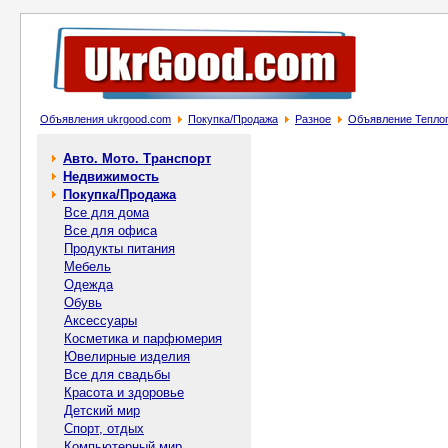
Объявления ukrgood.com
Покупка/Продажа
Разное
Объявление Теплог
Авто. Мото. Транспорт
Недвижимость
Покупка/Продажа
Все для дома
Все для офиса
Продукты питания
Мебель
Одежда
Обувь
Аксессуары
Косметика и парфюмерия
Ювелирные изделия
Все для свадьбы
Красота и здоровье
Детский мир
Спорт, отдых
Компьютерный мир