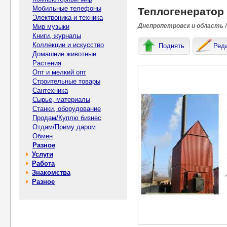
Мобильные телефоны
Теплогенератор
Электроника и техника
Днепропетровск и область /
Мир музыки
Книги, журналы
Коллекции и искусство
Поднять
Ред
Домашние животные
Растения
Опт и мелкий опт
Строительные товары
Сантехника
Сырье, материалы
Станки, оборудование
Продам/Куплю бизнес
Отдам/Приму даром
Обмен
Разное
Услуги
Работа
Знакомства
Разное