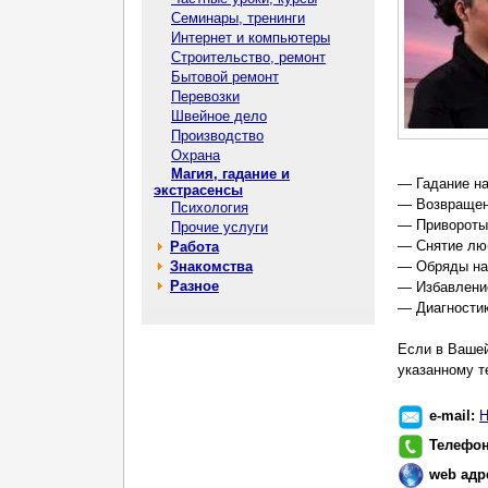
Семинары, тренинги
Интернет и компьютеры
Строительство, ремонт
Бытовой ремонт
Перевозки
Швейное дело
Производство
Охрана
Магия, гадание и
— Гадание на
экстрасенсы
— Возвращени
Психология
— Привороты 
Прочие услуги
— Снятие люб
Работа
Знакомства
— Обряды на
Разное
— Избавлени
— Диагностик
Если в Вашеи
указанному т
e-mail:
Н
Телефо
web адр