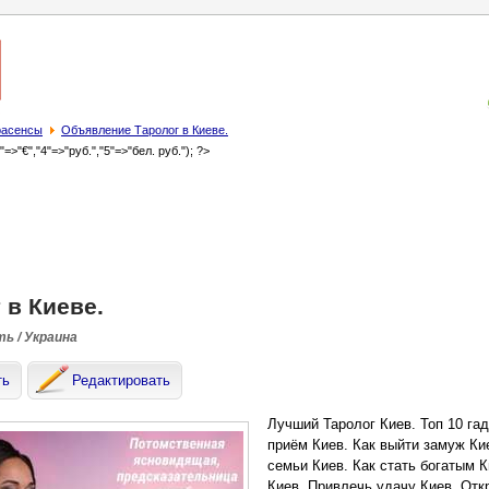
трасенсы
Объявление Таролог в Киеве.
3"=>"€","4"=>"руб.","5"=>"бел. руб."); ?>
 в Киеве.
ть / Украина
ть
Редактировать
Лучший Таролог Киев. Топ 10 га
приём Киев. Как выйти замуж Ки
семьи Киев. Как стать богатым 
Киев. Привлечь удачу Киев. От