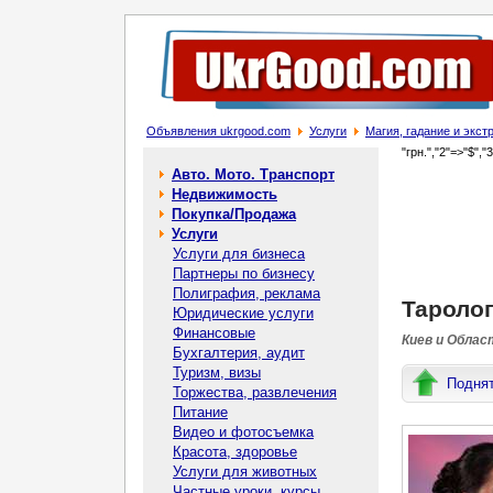
Объявления ukrgood.com
Услуги
Магия, гадание и экс
"грн.","2"=>"$","
Авто. Мото. Транспорт
Недвижимость
Покупка/Продажа
Услуги
Услуги для бизнеса
Партнеры по бизнесу
Полиграфия, реклама
Таролог
Юридические услуги
Финансовые
Киев и Облас
Бухгалтерия, аудит
Туризм, визы
Подня
Торжества, развлечения
Питание
Видео и фотосъемка
Красота, здоровье
Услуги для животных
Частные уроки, курсы