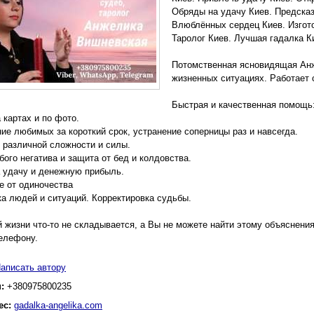
Обряды на удачу Киев. Предска
Влюблённых сердец Киев. Изгото
Таролог Киев. Лучшая гадалка К
Потомственная ясновидящая Ан
жизненных ситуациях. Работает
Быстрая и качественная помощь
 картах и по фото.
е любимых за короткий срок, устранение соперницы раз и навсегда.
различной сложности и силы.
ого негатива и защита от бед и колдовства.
 удачу и денежную прибыль.
е от одиночества
а людей и ситуаций. Корректировка судьбы.
̆ жизни что-то не складывается, а Вы не можете найти этому объяснения
елефону.
аписать автору
н:
+380975800235
ес:
gadalka-angelika.com