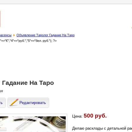
трасенсы
Объявление Таролог Гадание На Таро
3"=>"€","4"=>"руб.","5"=>"бел. руб."); ?>
 Гадание На Таро
ия
ть
Редактировать
500 руб.
Цена:
Делаю расклады с детальной ра