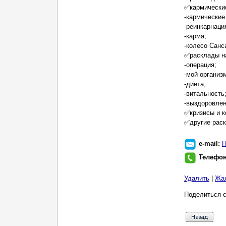
✅кармически
-кармические
-реинкарнаци
-карма;
-колесо Санс
✅расклады на
-операция;
-мой организ
-диета;
-витальность
-выздоровлен
✅кризисы и к
✅другие рас
e-mail:
Н
Телефо
Удалить
|
Жа
Поделиться с