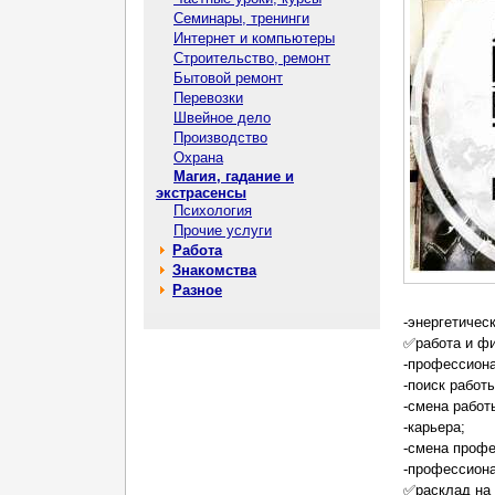
Семинары, тренинги
Интернет и компьютеры
Строительство, ремонт
Бытовой ремонт
Перевозки
Швейное дело
Производство
Охрана
Магия, гадание и
экстрасенсы
Психология
Прочие услуги
Работа
Знакомства
Разное
-энергетичес
✅работа и ф
-профессион
-поиск работы
-смена работ
-карьера;
-смена профе
-профессиона
✅расклад на 