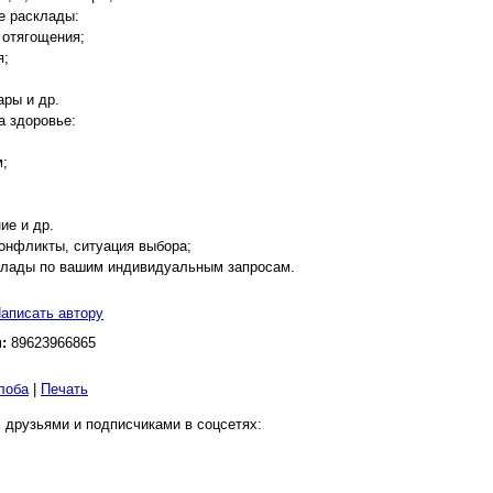
е расклады:
 отягощения;
я;
ары и др.
 здоровье:
м;
;
ие и др.
онфликты, ситуация выбора;
клады по вашим индивидуальным запросам.
аписать автору
н:
89623966865
лоба
|
Печать
 друзьями и подписчиками в соцсетях: