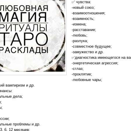
✅ чувства:
-новый союз;
-взаимоотношения;
-взаимность;
-измена;
-расставание;
-любовь;
-разлука;
-совместное будущее;
-замужество и др.
✅диагностика имеющегося на вас
-энергетическая агрессия;
-сглаз;
-проклятие;
-любовные чары;
кий вампиризм и др.
инансы:
альные дела;
;
ы;
ссии;
льные проблемы и др.
3, 6, 12 месяцев;