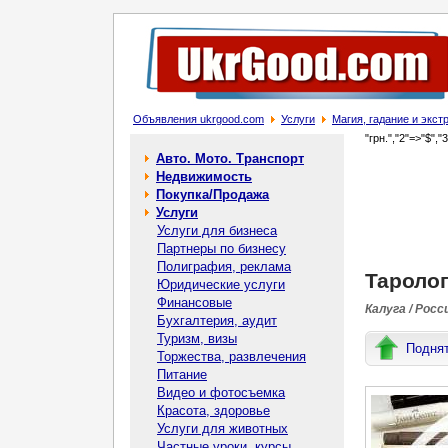
Объявления ukrgood.com
Услуги
Магия, гадание и экс
"грн.","2"=>"$","
Авто. Мото. Транспорт
Недвижимость
Покупка/Продажа
Услуги
Услуги для бизнеса
Партнеры по бизнесу
Полиграфия, реклама
Таролог
Юридические услуги
Финансовые
Калуга / Росс
Бухгалтерия, аудит
Туризм, визы
Подня
Торжества, развлечения
Питание
Видео и фотосъемка
Красота, здоровье
Услуги для животных
Частные уроки, курсы