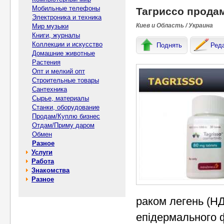
Мобильные телефоны
Тагриссо прода
Электроника и техника
Киев и Область / Украина
Мир музыки
Книги, журналы
Коллекции и искусство
Поднять
Ред
Домашние животные
Растения
Опт и мелкий опт
Строительные товары
Сантехника
Сырье, материалы
Станки, оборудование
Продам/Куплю бизнес
Отдам/Приму даром
Обмен
Разное
Услуги
Работа
Знакомства
Разное
раком легень (НД
епідермального 