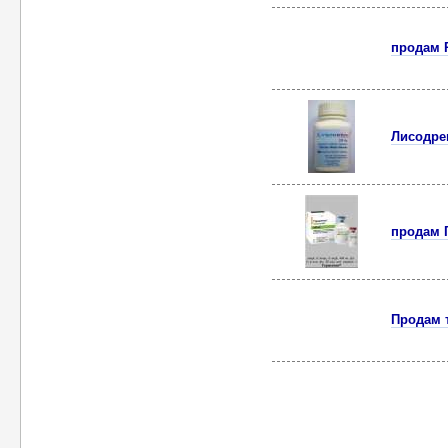
продам P
Лисодре
продам Г
Продам т