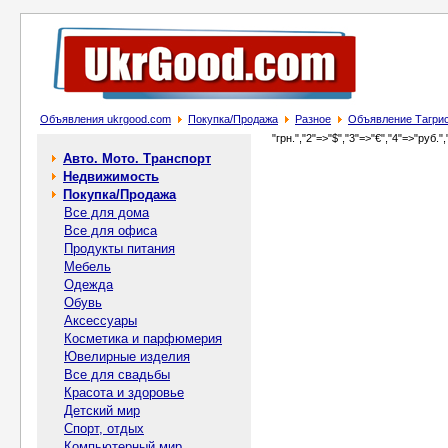
Объявления ukrgood.com
Покупка/Продажа
Разное
Объявление Тагри
"грн.","2"=>"$","3"=>"€","4"=>"руб.",
Авто. Мото. Транспорт
Недвижимость
Покупка/Продажа
Все для дома
Все для офиса
Продукты питания
Мебель
Одежда
Обувь
Аксессуары
Косметика и парфюмерия
Ювелирные изделия
Все для свадьбы
Красота и здоровье
Детский мир
Спорт, отдых
Компьютерный мир