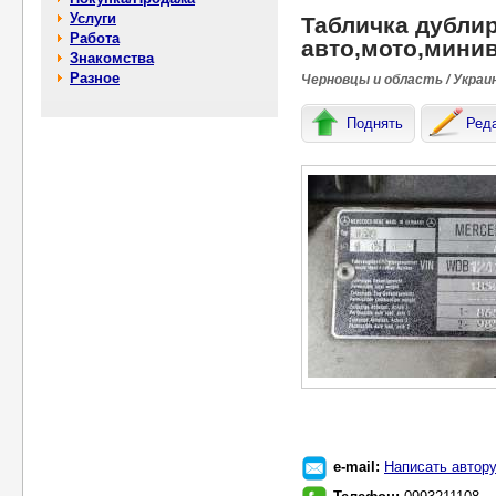
Услуги
Табличка дубли
Работа
авто,мото,минив
Знакомства
Разное
Черновцы и область / Украи
Поднять
Ред
e-mail:
Написать автор