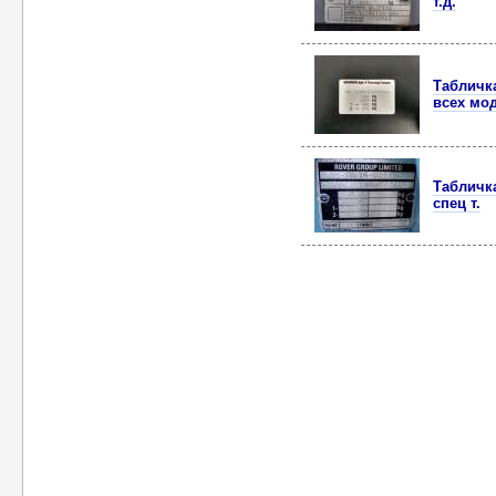
т.д.
Табличка
всех мо
Табличк
спец т.