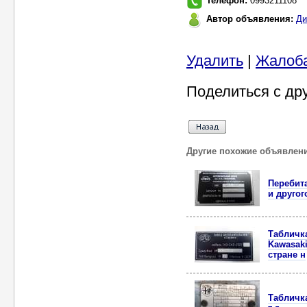
Телефон:
0993211108
Автор объявления:
Ди
Удалить
|
Жалоб
Поделиться с др
Другие похожие объявлен
Перебит
и другог
Табличк
Kawasaki
стране н
Табличка