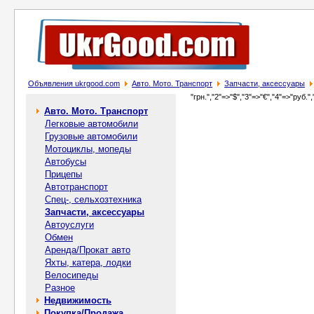
Объявления ukrgood.com
Авто. Мото. Транспорт
Запчасти, аксессуары
"грн.","2"=>"$","3"=>"€","4"=>"руб.",
Авто. Мото. Транспорт
Легковые автомобили
Грузовые автомобили
Мотоциклы, мопеды
Автобусы
Прицепы
Автотранспорт
Спец-, cельхозтехника
Запчасти, аксессуары
Автоуслуги
Обмен
Аренда/Прокат авто
Яхты, катера, лодки
Велосипеды
Разное
Недвижимость
Покупка/Продажа