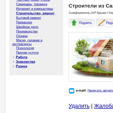
Семинары, тренинги
Строители из С
Интернет и компьютеры
Симферополь (АР Крым) / Ук
Строительство, ремонт
Бытовой ремонт
Перевозки
Поднять
Ред
Швейное дело
Производство
Охрана
Магия, гадание и
экстрасенсы
Психология
Прочие услуги
Работа
Знакомства
Разное
e-mail:
Написать автор
Удалить
|
Жалоб