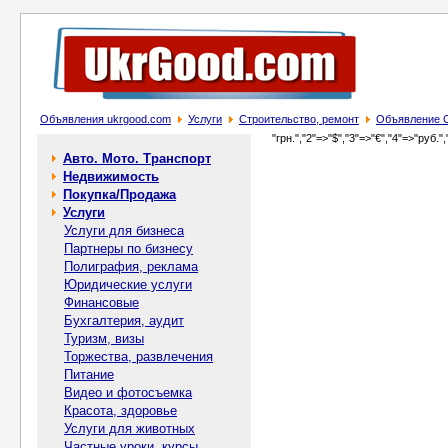
Объявления ukrgood.com
Услуги
Строительство, ремонт
Объявление С
"грн.","2"=>"$","3"=>"€","4"=>"руб.",
Авто. Мото. Транспорт
Недвижимость
Покупка/Продажа
Услуги
Услуги для бизнеса
Партнеры по бизнесу
Полиграфия, реклама
Юридические услуги
Финансовые
Бухгалтерия, аудит
Туризм, визы
Торжества, развлечения
Питание
Видео и фотосъемка
Красота, здоровье
Услуги для животных
Частные уроки, курсы