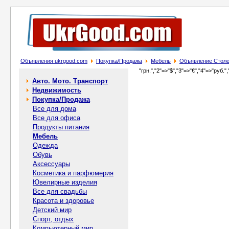
Объявления ukrgood.com
Покупка/Продажа
Мебель
Объявление Столе
"грн.","2"=>"$","3"=>"€","4"=>"руб.",
Авто. Мото. Транспорт
Недвижимость
Покупка/Продажа
Все для дома
Все для офиса
Продукты питания
Мебель
Одежда
Обувь
Аксессуары
Косметика и парфюмерия
Ювелирные изделия
Все для свадьбы
Красота и здоровье
Детский мир
Спорт, отдых
Компьютерный мир