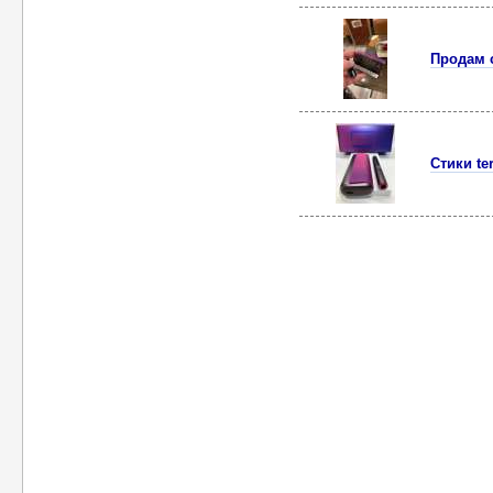
Продам с
Стики te