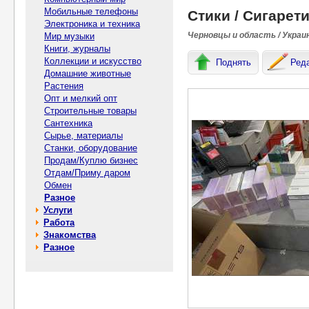
Мобильные телефоны
Стики / Сигарети
Электроника и техника
Черновцы и область / Украи
Мир музыки
Книги, журналы
Коллекции и искусство
Поднять
Ред
Домашние животные
Растения
Опт и мелкий опт
Строительные товары
Сантехника
Сырье, материалы
Станки, оборудование
Продам/Куплю бизнес
Отдам/Приму даром
Обмен
Разное
Услуги
Работа
Знакомства
Разное