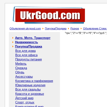
Объявления ukrgood.com
Покупка/Продажа
Разное
Объявление Стики 
"грн.","2"=>"$","3"=>"€","4"=>"руб.",
Авто. Мото. Транспорт
Недвижимость
Покупка/Продажа
Все для дома
Все для офиса
Продукты питания
Мебель
Одежда
Обувь
Аксессуары
Косметика и парфюмерия
Ювелирные изделия
Все для свадьбы
Красота и здоровье
Детский мир
Спорт, отдых
Компьютерный мир