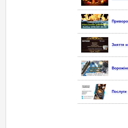
Приворот
Зняття 
Ворожінн
Послуги 