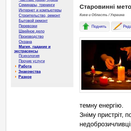
Семинары, тренинги
Старовинні мет
Интернет и компьютеры
Киев и Область / Украина
Строительство, ремонт
Бытовой ремонт
Перевозки
Поднять
Ред
Швейное дело
Производство
Охрана
Магия, гадание и
экстрасенсы
Психология
Прочие услуги
Работа
Знакомства
Разное
темну енергію.
Зніму пристріт, 
недоброзичливці