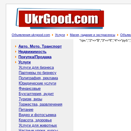
Объявления ukrgood.com
Услуги
Магия, гадание и экстрасенсы
Объявл
"грн.","2"=>"$","3"=>"€","4"=>"руб.",
Авто. Мото. Транспорт
Недвижимость
Покупка/Продажа
Услуги
Услуги для бизнеса
Партнеры по бизнесу
Полиграфия, реклама
Юридические услуги
Финансовые
Бухгалтерия, аудит
Туризм, визы
Торжества, развлечения
Питание
Видео и фотосъемка
Красота, здоровье
Услуги для животных
Частные уроки, курсы