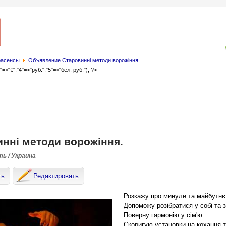
трасенсы
Объявление Старовинні методи ворожіння.
3"=>"€","4"=>"руб.","5"=>"бел. руб."); ?>
нні методи ворожіння.
ть / Украина
ть
Редактировать
Розкажу про минуле та майбутнє
Допоможу розібратися у собі та з
Поверну гармонію у сім'ю.
Скоригую установки на кохання т