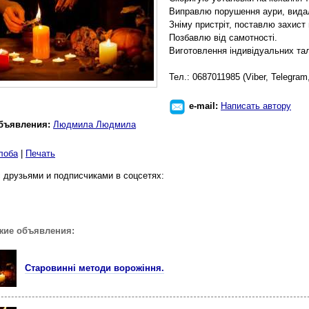
Виправлю порушення аури, вида
Зніму пристріт, поставлю захист
Позбавлю від самотності.
Виготовлення індивідуальних тал
Тел.: 0687011985 (Viber, Telegra
e-mail:
Написать автору
бъявления:
Людмила Людмила
лоба
|
Печать
 друзьями и подписчиками в соцсетях:
жие объявления:
Старовинні методи ворожіння.