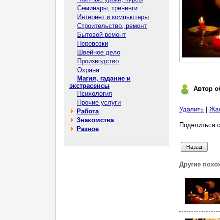
Семинары, тренинги
Интернет и компьютеры
Строительство, ремонт
Бытовой ремонт
Перевозки
Швейное дело
Производство
Охрана
Магия, гадание и
экстрасенсы
Автор о
Психология
Прочие услуги
Удалить
|
Жа
Работа
Знакомства
Поделиться с
Разное
Другие похо