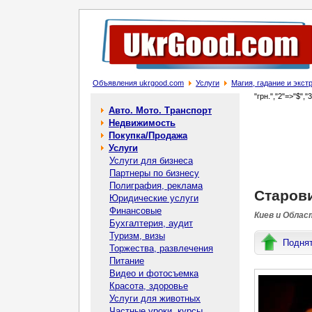
Объявления ukrgood.com
Услуги
Магия, гадание и экс
"грн.","2"=>"$","
Авто. Мото. Транспорт
Недвижимость
Покупка/Продажа
Услуги
Услуги для бизнеса
Партнеры по бизнесу
Полиграфия, реклама
Старови
Юридические услуги
Финансовые
Киев и Облас
Бухгалтерия, аудит
Туризм, визы
Подня
Торжества, развлечения
Питание
Видео и фотосъемка
Красота, здоровье
Услуги для животных
Частные уроки, курсы