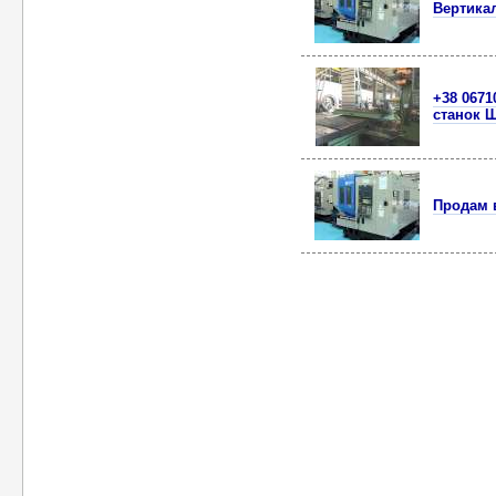
Вертикал
+38 0671
станок 
Продам в