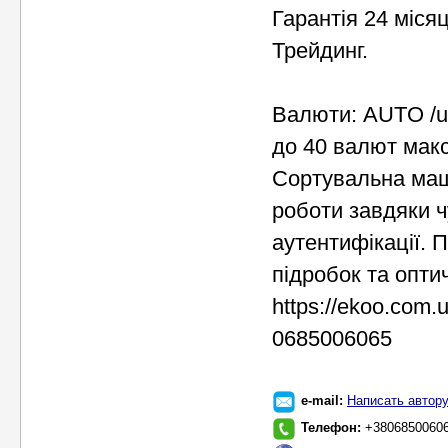
Гарантія 24 місяц
Трейдинг.
Валюти: AUTO /uah
до 40 валют макс
Сортувальна ма
роботи завдяки ч
аутентифікації. 
підробок та опти
https://ekoo.com.
0685006065
e-mail:
Написать автор
Телефон:
+3806850060