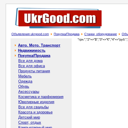
Объявления ukrgood.com
Покупка/Продажа
Станки, оборудование
Объ
"грн.","2"=>"$","3"=>"€","4"=>"руб.",
Авто. Мото. Транспорт
Недвижимость
Покупка/Продажа
Все для дома
Все для офиса
Продукты питания
Мебель
Одежда
Обувь
Аксессуары
Косметика и парфюмерия
Ювелирные изделия
Все для свадьбы
Красота и здоровье
Детский мир
Спорт, отдых
Компьютерный мир