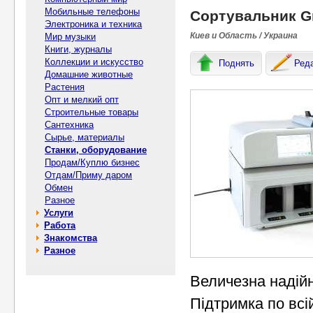
Мобильные телефоны
Сортувальник Gr
Электроника и техника
Киев и Область / Украина
Мир музыки
Книги, журналы
Коллекции и искусство
Поднять
Ред
Домашние животные
Растения
Опт и мелкий опт
Строительные товары
Сантехника
Сырье, материалы
Станки, оборудование
Продам/Куплю бизнес
Отдам/Приму даром
Обмен
Разное
Услуги
Работа
Знакомства
Разное
Величезна надійн
Підтримка по всій