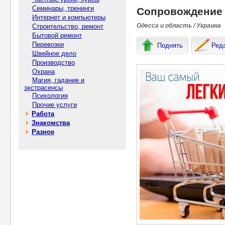
Семинары, тренинги
Сопровождение 
Интернет и компьютеры
Одесса и область / Украина
Строительство, ремонт
Бытовой ремонт
Перевозки
Поднять
Ред
Швейное дело
Производство
Охрана
Магия, гадание и
экстрасенсы
Психология
Прочие услуги
Работа
Знакомства
Разное