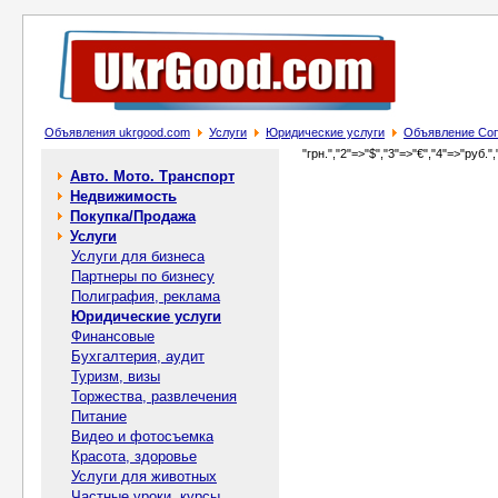
Объявления ukrgood.com
Услуги
Юридические услуги
Объявление Соп
"грн.","2"=>"$","3"=>"€","4"=>"руб.",
Авто. Мото. Транспорт
Недвижимость
Покупка/Продажа
Услуги
Услуги для бизнеса
Партнеры по бизнесу
Полиграфия, реклама
Юридические услуги
Финансовые
Бухгалтерия, аудит
Туризм, визы
Торжества, развлечения
Питание
Видео и фотосъемка
Красота, здоровье
Услуги для животных
Частные уроки, курсы