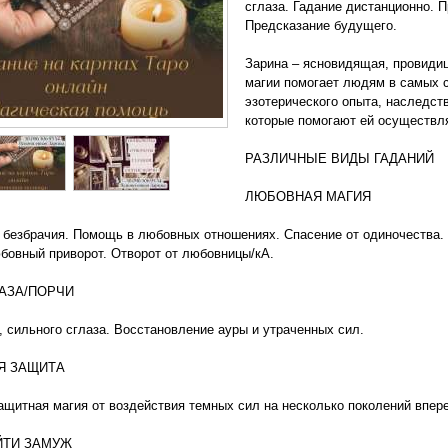
сглаза. Гадание дистанционно. П
Предсказание будущего.
Зарина – ясновидящая, провидиц
магии помогает людям в самых 
эзотерического опыта, наследст
которые помогают ей осуществл
РАЗЛИЧНЫЕ ВИДЫ ГАДАНИЙ
⠀
ЛЮБОВНАЯ МАГИЯ
⠀
 безбрачия. Помощь в любовных отношениях. Спасение от одиночества.
овный приворот. Отворот от любовницы/кА.
АЗА/ПОРЧИ
, сильного сглаза. Восстановление ауры и утраченных сил.
Я ЗАЩИТА
щитная магия от воздействия темных сил на несколько поколений впер
̆ТИ ЗАМУЖ