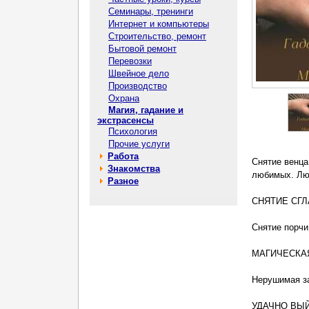
Семинары, тренинги
Интернет и компьютеры
Строительство, ремонт
Бытовой ремонт
Перевозки
Швейное дело
Производство
Охрана
Магия, гадание и
экстрасенсы
Психология
Прочие услуги
Работа
Снятие венца
Знакомства
любимых. Люб
Разное
⠀
СНЯТИЕ СГЛ
⠀
Снятие порчи
⠀
МАГИЧЕСКА
⠀
Нерушимая за
⠀
УДАЧНО ВЫИ