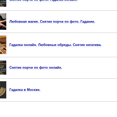
Любовная магия. Снятие порчи по фото. Гадание.
Гадалка онлайн. Любовные обряды. Снятие негатива.
Снятие порчи по фото онлайн.
Гадалка в Москве.