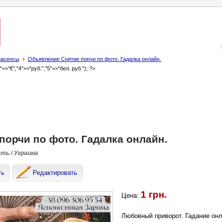
трасенсы
Объявление Снятие порчи по фото. Гадалка онлайн.
3"=>"€","4"=>"руб.","5"=>"бел. руб."); ?>
порчи по фото. Гадалка онлайн.
сть / Украина
ть
Редактировать
1 грн.
Цена:
Любовный приворот. Гадание онл