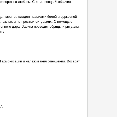
риворот на любовь. Снятие венца безбрачия.
а, таролог, владея навыками белой и церковной
сложных и не простых ситуациях. С помощью
венного дара, Зарина проводит обряды и ритуалы,
ять:
 Гармонизации и налаживания отношений. Возврат
ед.