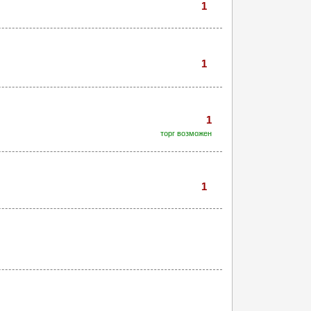
1
1
1
торг возможен
1