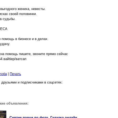
выгодного жениха, невесты.
сках своей половинки.
а судьбы.
НЕСА
помощь в бизнесе и в делах.
 удачу.
на помощь пишите, звоните прямо сейчас
4 вайбер/ватсап
лоба
|
Печать
 друзьями и подписчиками в соцсетях:
жие объявления:
Снятие порчи по фото. Гадалка онлайн.