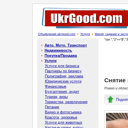
Объявления ukrgood.com
Услуги
Магия, гадание и экс
"грн.","2"=>"$","
Авто. Мото. Транспорт
Недвижимость
Покупка/Продажа
Услуги
Услуги для бизнеса
Партнеры по бизнесу
Полиграфия, реклама
Снятие 
Юридические услуги
Финансовые
Ровно и обла
Бухгалтерия, аудит
Туризм, визы
Подня
Торжества, развлечения
Питание
Видео и фотосъемка
Красота, здоровье
Услуги для животных
Частные уроки, курсы