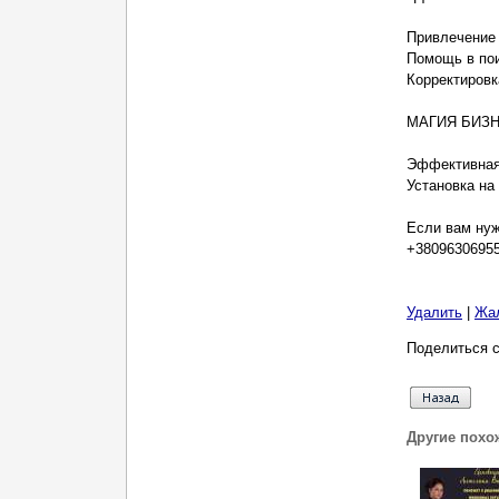
⠀
Привлечение 
Помощь в пои
Корректировк
⠀
МАГИЯ БИЗ
⠀
Эффективная 
Установка на
⠀
Если вам нуж
+38096306955
Удалить
|
Жа
Поделиться с
Другие похо