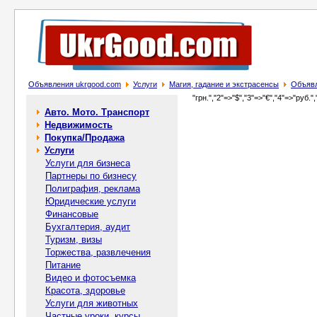
Объявления ukrgood.com
Услуги
Магия, гадание и экстрасенсы
Объявл
"грн.","2"=>"$","3"=>"€","4"=>"руб.",
Авто. Мото. Транспорт
Недвижимость
Покупка/Продажа
Услуги
Услуги для бизнеса
Партнеры по бизнесу
Полиграфия, реклама
Юридические услуги
Финансовые
Бухгалтерия, аудит
Туризм, визы
Торжества, развлечения
Питание
Видео и фотосъемка
Красота, здоровье
Услуги для животных
Частные уроки, курсы