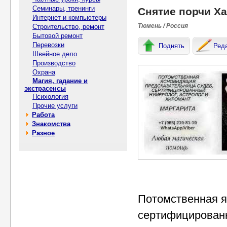
Семинары, тренинги
Снятие порчи Ха
Интернет и компьютеры
Тюмень / Россия
Строительство, ремонт
Бытовой ремонт
Перевозки
Поднять
Ред
Швейное дело
Производство
Охрана
Магия, гадание и
экстрасенсы
Психология
Прочие услуги
Работа
Знакомства
Разное
Потомственная я
сертифицированн