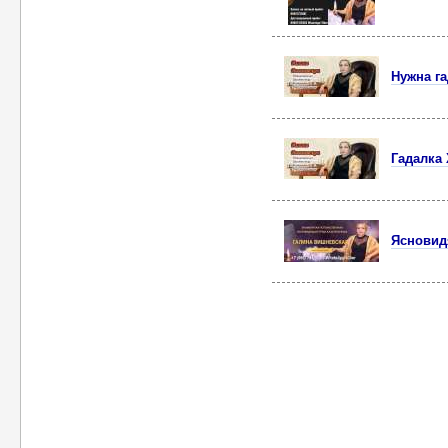
Нужна г
Гадалка
Ясновид