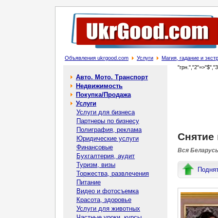
Объявления ukrgood.com
Услуги
Магия, гадание и экс
"грн.","2"=>"$","
Авто. Мото. Транспорт
Недвижимость
Покупка/Продажа
Услуги
Услуги для бизнеса
Партнеры по бизнесу
Полиграфия, реклама
Снятие 
Юридические услуги
Финансовые
Вся Беларусь
Бухгалтерия, аудит
Туризм, визы
Подня
Торжества, развлечения
Питание
Видео и фотосъемка
Красота, здоровье
Услуги для животных
Частные уроки, курсы