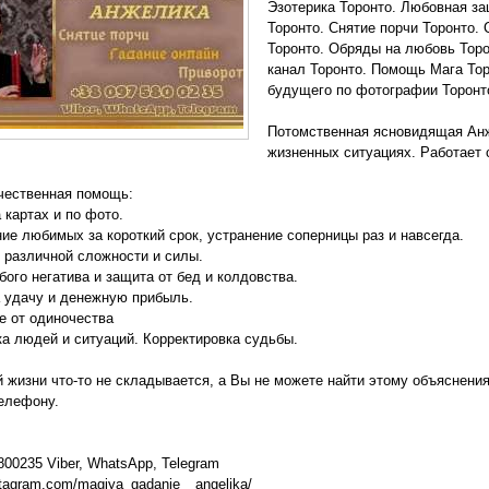
Эзотерика Торонто. Любовная за
Торонто. Снятие порчи Торонто. 
Торонто. Обряды на любовь Торо
канал Торонто. Помощь Мага Тор
будущего по фотографии Торонт
Потомственная ясновидящая Ан
жизненных ситуациях. Работает
чественная помощь:
 картах и по фото.
е любимых за короткий срок, устранение соперницы раз и навсегда.
различной сложности и силы.
ого негатива и защита от бед и колдовства.
 удачу и денежную прибыль.
е от одиночества
а людей и ситуаций. Корректировка судьбы.
̆ жизни что-то не складывается, а Вы не можете найти этому объяснения
елефону.
800235 Viber, WhatsApp, Telegram
stagram.com/magiya_gadanie__angelika/