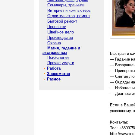
Семинары, тренинги
Интернет и компьютеры
Строительство, ремонт
Бытовой ремонт
Перевозки
Швейное дело
Производство
Охрана
Магия, гадание и
экстрасенсы
Быстрая и ка
Психология
— Гадание на
Прочие услуги
— Возвращени
Работа
— Привороты 
Знакомства
— Снятие люб
Разное
— Обряды на
— Избавлени
— Диагностик
Если в Вашеи
указанному т
Контакты:
Тел: +380975
http://www.in