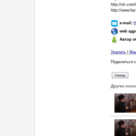
http://vk.com
http://www.f
e-mail:
Н
web адр
Автор о
Удалить
|
Жа
Поделиться с
Другие похо