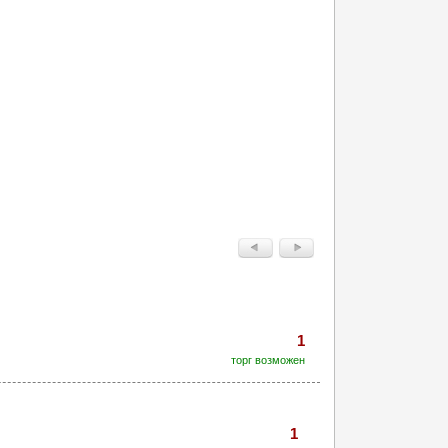
1
торг возможен
1