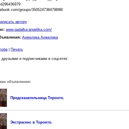
/id296436979
acebook.com/groups/350524738479898/
аписать автору
ес:
www.gadalka-angelika.com/
бъявления:
Анжелика Анжелика
лоба
|
Печать
 друзьями и подписчиками в соцсетях:
жие объявления:
Предсказательница Торонто.
Экстрасенс в Торонто.