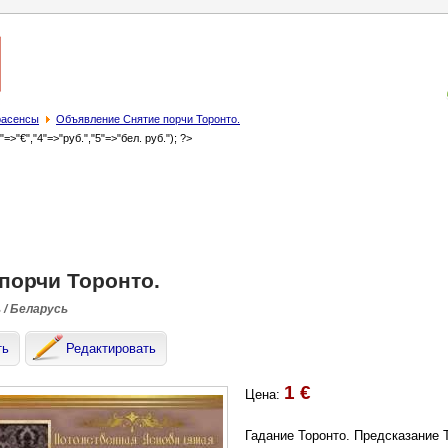
трасенсы
Объявление Снятие порчи Торонто.
3"=>"€","4"=>"руб.","5"=>"бел. руб."); ?>
порчи Торонто.
 / Беларусь
ть
Редактировать
1 €
Цена:
Гадание Торонто. Предсказание Т