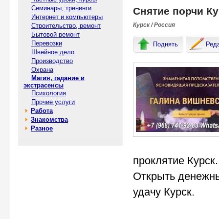
Семинары, тренинги
Снятие порчи Ку
Интернет и компьютеры
Курск / Россия
Строительство, ремонт
Бытовой ремонт
Перевозки
Поднять
Ред
Швейное дело
Производство
Охрана
Магия, гадание и
экстрасенсы
Психология
Прочие услуги
Работа
Знакомства
Разное
проклятие Курск.
Открыть денежны
удачу Курск.