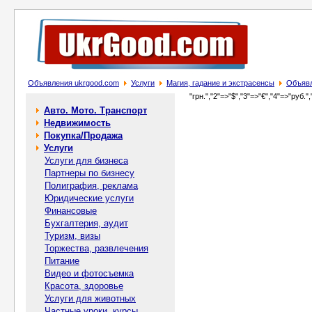
Объявления ukrgood.com
Услуги
Магия, гадание и экстрасенсы
Объявл
"грн.","2"=>"$","3"=>"€","4"=>"руб.",
Авто. Мото. Транспорт
Недвижимость
Покупка/Продажа
Услуги
Услуги для бизнеса
Партнеры по бизнесу
Полиграфия, реклама
Юридические услуги
Финансовые
Бухгалтерия, аудит
Туризм, визы
Торжества, развлечения
Питание
Видео и фотосъемка
Красота, здоровье
Услуги для животных
Частные уроки, курсы