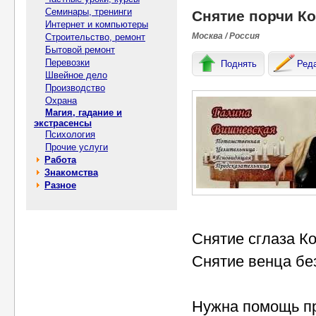
Семинары, тренинги
Снятие порчи Ко
Интернет и компьютеры
Москва / Россия
Строительство, ремонт
Бытовой ремонт
Перевозки
Поднять
Ред
Швейное дело
Производство
Охрана
Магия, гадание и
экстрасенсы
Психология
Прочие услуги
Работа
Знакомства
Разное
Снятие сглаза К
Снятие венца бе
Нужна помощь пр