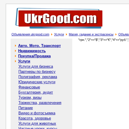
Объявления ukrgood.com
Услуги
Магия, гадание и экстрасенсы
Объявл
"грн.","2"=>"$","3"=>"€","4"=>"руб.",
Авто. Мото. Транспорт
Недвижимость
Покупка/Продажа
Услуги
Услуги для бизнеса
Партнеры по бизнесу
Полиграфия, реклама
Юридические услуги
Финансовые
Бухгалтерия, аудит
Туризм, визы
Торжества, развлечения
Питание
Видео и фотосъемка
Красота, здоровье
Услуги для животных
Частные уроки, курсы