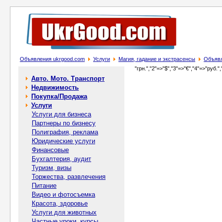
Объявления ukrgood.com
Услуги
Магия, гадание и экстрасенсы
Объявл
"грн.","2"=>"$","3"=>"€","4"=>"руб.",
Авто. Мото. Транспорт
Недвижимость
Покупка/Продажа
Услуги
Услуги для бизнеса
Партнеры по бизнесу
Полиграфия, реклама
Юридические услуги
Финансовые
Бухгалтерия, аудит
Туризм, визы
Торжества, развлечения
Питание
Видео и фотосъемка
Красота, здоровье
Услуги для животных
Частные уроки, курсы