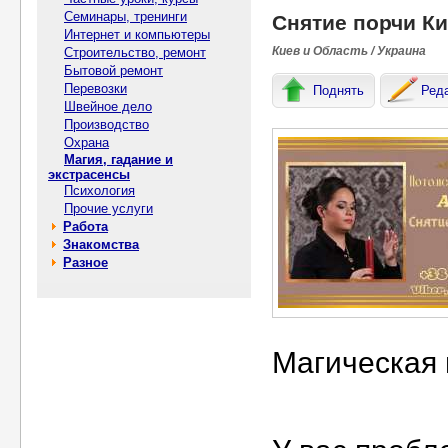
Семинары, тренинги
Снятие порчи Ки
Интернет и компьютеры
Киев и Область / Украина
Строительство, ремонт
Бытовой ремонт
Перевозки
Поднять
Ред
Швейное дело
Производство
Охрана
Магия, гадание и
экстрасенсы
Психология
Прочие услуги
Работа
Знакомства
Разное
Магическая 