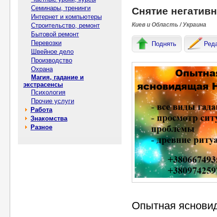
Семинары, тренинги
Снятие негативн
Интернет и компьютеры
Киев и Область / Украина
Строительство, ремонт
Бытовой ремонт
Перевозки
Поднять
Ред
Швейное дело
Производство
Охрана
Магия, гадание и
экстрасенсы
Психология
Прочие услуги
Работа
Знакомства
Разное
Опытная ясновид