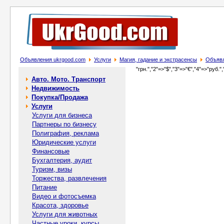
Объявления ukrgood.com
Услуги
Магия, гадание и экстрасенсы
Объявл
"грн.","2"=>"$","3"=>"€","4"=>"руб.",
Авто. Мото. Транспорт
Недвижимость
Покупка/Продажа
Услуги
Услуги для бизнеса
Партнеры по бизнесу
Полиграфия, реклама
Юридические услуги
Финансовые
Бухгалтерия, аудит
Туризм, визы
Торжества, развлечения
Питание
Видео и фотосъемка
Красота, здоровье
Услуги для животных
Частные уроки, курсы