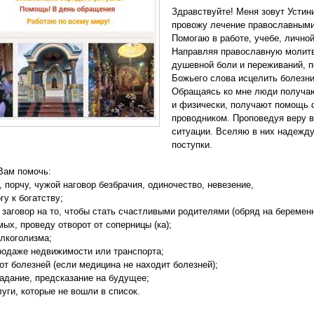
Здравствуйте! Меня зовут Устин
провожу лечение православными
Помогаю в работе, учебе, лично
Направляя православную молитву
душевной боли и переживаний, п
Божьего слова исцелить болезни
Обращаясь ко мне люди получаю
и физически, получают помощь о
проводником. Проповедуя веру 
ситуации. Вселяю в них надежду
поступки.
Вам помочь:
, порчу, чужой наговор безбрачия, одиночество, невезение,
гу к богатству;
 заговор на то, чтобы стать счастливыми родителями (обряд на беременн
мых, проведу отворот от соперницы (ка);
алкоголизма;
родаже недвижимости или транспорта;
 от болезней (если медицина не находит болезней);
гадание, предсказание на будущее;
луги, которые не вошли в список.