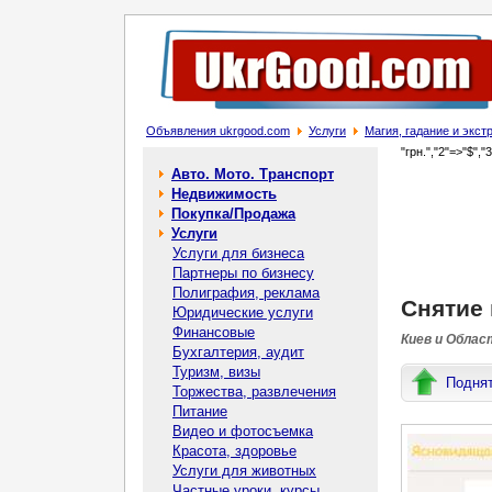
Объявления ukrgood.com
Услуги
Магия, гадание и экс
"грн.","2"=>"$","
Авто. Мото. Транспорт
Недвижимость
Покупка/Продажа
Услуги
Услуги для бизнеса
Партнеры по бизнесу
Полиграфия, реклама
Снятие 
Юридические услуги
Финансовые
Киев и Облас
Бухгалтерия, аудит
Туризм, визы
Подня
Торжества, развлечения
Питание
Видео и фотосъемка
Красота, здоровье
Услуги для животных
Частные уроки, курсы