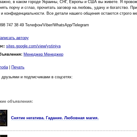
важно, в каком городе Украины, СНГ, Европы и США вы живете. Я прово
нять порчу и сглаз, прочитать заговор на любовь, удачу и богатство. П
 и конфиденциальности. Все детали нашего общения остаются строго м
098 747 38 49 Телефон/Viber/WhatsApp/Telegram
аписать автору
ес:
sites.google.com/view/ystiniya
бъявления:
Менеджер Менеджер
лоба
|
Печать
 друзьями и подписчиками в соцсетях:
жие объявления:
Снятие негатива. Гадание. Любовная магия.