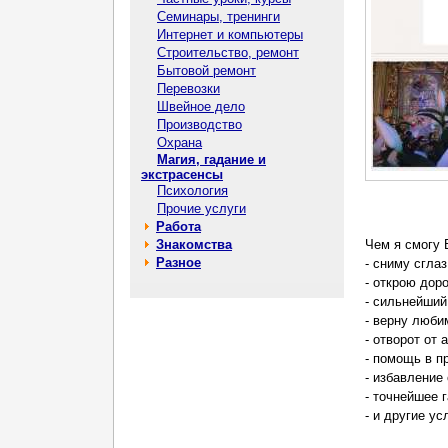
Семинары, тренинги
Интернет и компьютеры
Строительство, ремонт
Бытовой ремонт
Перевозки
Швейное дело
Производство
Охрана
Магия, гадание и
экстрасенсы
Психология
Прочие услуги
Работа
Знакомства
Чем я смогу 
Разное
- сниму сглаз
- открою доро
- сильнейший
- верну люби
- отворот от 
- помощь в п
- избавление
- точнейшее 
- и другие ус