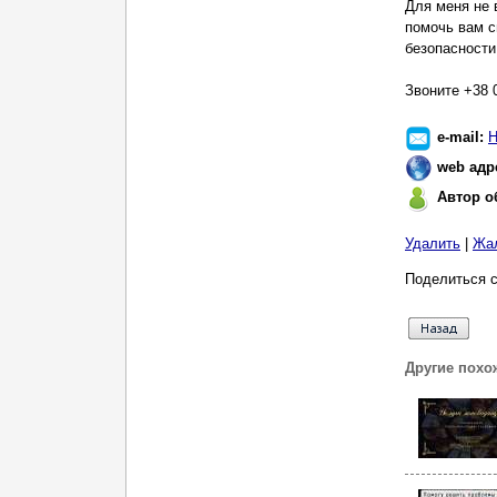
Для меня не 
помочь вам с
безопасности
Звоните +38 
e-mail:
Н
web адр
Автор о
Удалить
|
Жа
Поделиться с
Другие похо