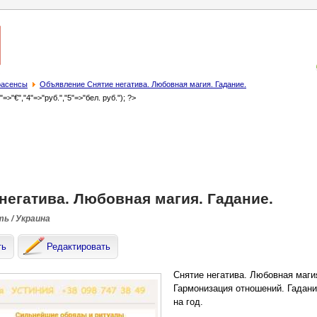
трасенсы
Объявление Снятие негатива. Любовная магия. Гадание.
3"=>"€","4"=>"руб.","5"=>"бел. руб."); ?>
негатива. Любовная магия. Гадание.
ть / Украина
ть
Редактировать
Снятие негатива. Любовная маги
Гармонизация отношений. Гадани
на год.