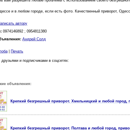
чь вам разрешить любые проблемы с использованием своего безгрешног
дессе и в любом городе, если есть фото. Качественный приворот, Одесс
аписать автору
н:
0974146892 ; 0954811380
бъявления:
Андрей Солд
лоба
|
Печать
 друзьями и подписчиками в соцсетях:
жие объявления:
Крепкий безгрешный приворот. Хмельницкий и любой город, 
Крепкий безгрешный приворот. Полтава и любой город, приво