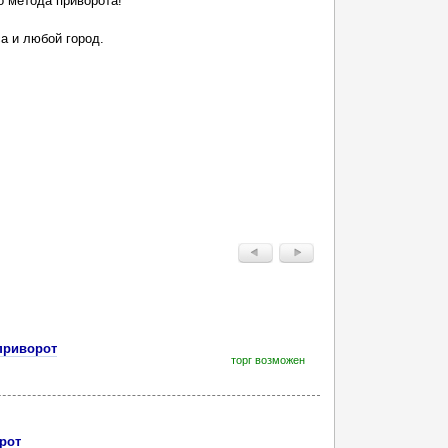
о метода приворота!
а и любой город.
приворот
торг возможен
рот