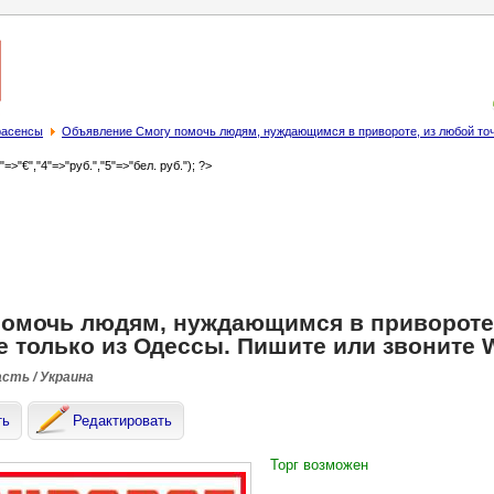
трасенсы
Объявление Смогу помочь людям, нуждающимся в привороте, из любой точк
3"=>"€","4"=>"руб.","5"=>"бел. руб."); ?>
помочь людям, нуждающимся в привороте,
е только из Одессы. Пишите или звоните W
асть / Украина
ть
Редактировать
Торг возможен