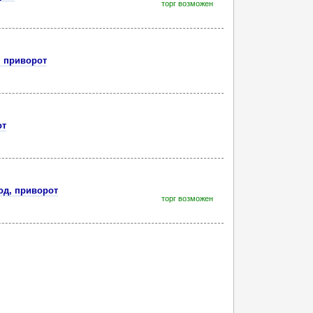
торг возможен
, приворот
от
од, приворот
торг возможен