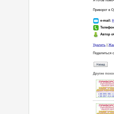
Я готов помо
Приворот в О
e-mail:
Н
Телефо
Автор о
Удалить
|
Жа
Поделиться с
Другие похо