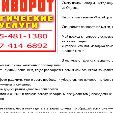
Смогу помочь людям, нуждающимс
из Одессы.
Пишите или звоните WhatsApp и 
Специалист приворотной магии, 
Мой подход к привороту основыв
на жизнь людей.
Я уверен, что моя методика по
в вашей жизни.
В отличие от других специалист
ностью лишен негативных последствий.
ть лучшим решением, когда распадается семья или возникают конфлик
фотографиями, много всего пробовал и убедился, что приворот по фот
мужчины и женщины.
е других разновидностей приворотов.
авляю ошибки и плохую работу нерадивых специалистов (непорядочных "
ее.
те узнать, что я могу сделать в вашем случае, то обращайтесь к мне уж