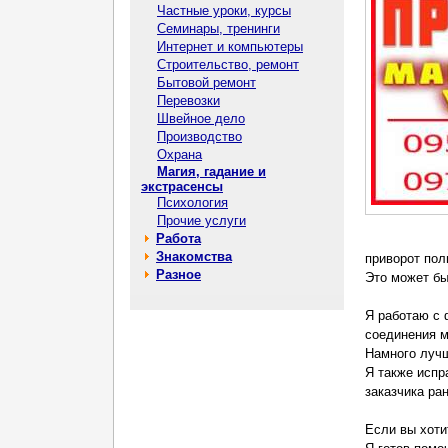
Частные уроки, курсы
Семинары, тренинги
Интернет и компьютеры
Строительство, ремонт
Бытовой ремонт
Перевозки
Швейное дело
Производство
Охрана
Магия, гадание и
экстрасенсы
Психология
Прочие услуги
Работа
Знакомства
приворот пол
Разное
Это может бы
Я работаю с 
соединения 
Намного лучш
Я также испр
заказчика ран
Если вы хоти