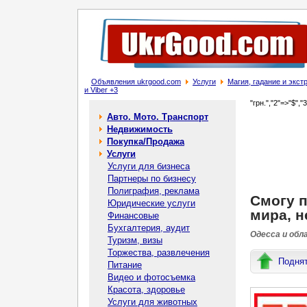
Объявления ukrgood.com
Услуги
Магия, гадание и экс
и Viber +3
"грн.","2"=>"$","
Авто. Мото. Транспорт
Недвижимость
Покупка/Продажа
Услуги
Услуги для бизнеса
Партнеры по бизнесу
Полиграфия, реклама
Смогу 
Юридические услуги
мира, н
Финансовые
Бухгалтерия, аудит
Одесса и обл
Туризм, визы
Торжества, развлечения
Подня
Питание
Видео и фотосъемка
Красота, здоровье
Услуги для животных