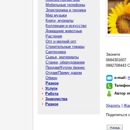
Мобильные телефоны
Электроника и техника
Мир музыки
Книги, журналы
Коллекции и искусство
Домашние животные
Растения
Опт и мелкий опт
Строительные товары
Сантехника
Звоните
Сырье, материалы
0684301607
Станки, оборудование
0992708443 С
Продам/Куплю бизнес
Отдам/Приму даром
e-mail:
Н
Обмен
Разное
Телефо
Услуги
Автор о
Работа
Знакомства
Разное
Удалить
|
Жа
Поделиться с