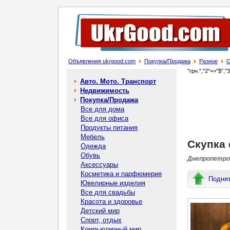
Объявления ukrgood.com
Покупка/Продажа
Разное
О
"грн.","2"=>"$","
Авто. Мото. Транспорт
Недвижимость
Покупка/Продажа
Все для дома
Все для офиса
Продукты питания
Мебель
Скупка 
Одежда
Обувь
Днепропетров
Аксессуары
Косметика и парфюмерия
Подня
Ювелирные изделия
Все для свадьбы
Красота и здоровье
Детский мир
Спорт, отдых
Компьютерный мир