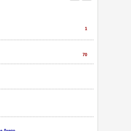
1
70
де Днепр