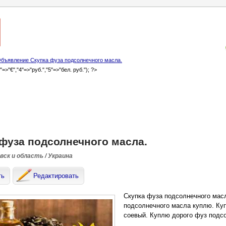
бъявление Скупка фуза подсолнечного масла.
3"=>"€","4"=>"руб.","5"=>"бел. руб."); ?>
фуза подсолнечного масла.
ск и область / Украина
ть
Редактировать
Скупка фуза подсолнечного мас
подсолнечного масла куплю. Ку
соевый. Куплю дорого фуз подсо