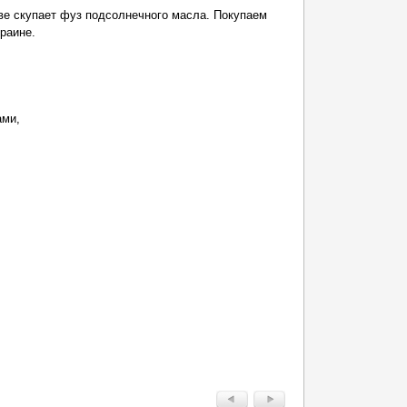
ве скупает фуз подсолнечного масла. Покупаем
раине.
,
ами,