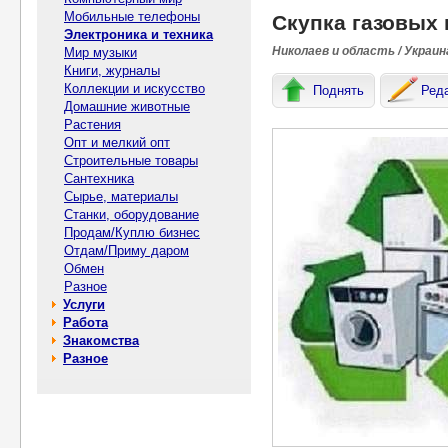
Мобильные телефоны
Скупка газовых 
Электроника и техника
Николаев и область / Украин
Мир музыки
Книги, журналы
Коллекции и искусство
Поднять
Ред
Домашние животные
Растения
Опт и мелкий опт
Строительные товары
Сантехника
Сырье, материалы
Станки, оборудование
Продам/Куплю бизнес
Отдам/Приму даром
Обмен
Разное
Услуги
Работа
Знакомства
Разное