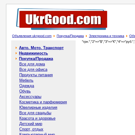
Объявления ukrgood.com
Покупка/Продажа
Электроника и техника
Объ
"грн.","2"=>"$","3"=>"€","4"=>"руб.",
Авто. Мото. Транспорт
Недвижимость
Покупка/Продажа
Все для дома
Все для офиса
Продукты питания
Мебель
Одежда
Обувь
Аксессуары
Косметика и парфюмерия
Ювелирные изделия
Все для свадьбы
Красота и здоровье
Детский мир
Спорт, отдых
Компьютерный мир